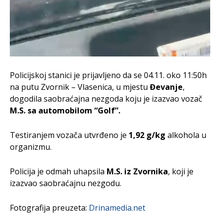
Policijskoj stanici je prijavljeno da se 04.11. oko 11:50h
na putu Zvornik – Vlasenica, u mjestu
Đevanje
,
dogodila saobraćajna nezgoda koju je izazvao vozač
M.S. sa
automobilom “Golf”.
Testiranjem vozača utvrđeno je
1,92 g/kg
alkohola u
organizmu.
Policija je odmah uhapsila
M.S. iz Zvornika
, koji je
izazvao saobraćajnu nezgodu.
Fotografija preuzeta:
Drinamedia.net