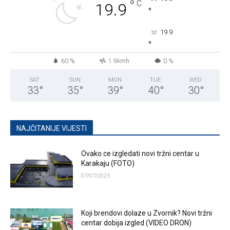
°
C
19.9
°
19.9
°
60 %
1.9kmh
0 %
SAT
SUN
MON
TUE
WED
33
°
35
°
39
°
40
°
30
°
NAJČITANIJE VIJESTI
Ovako ce izgledati novi tržni centar u
Karakaju (FOTO)
07/07/2023
Koji brendovi dolaze u Zvornik? Novi tržni
centar dobija izgled (VIDEO DRON)