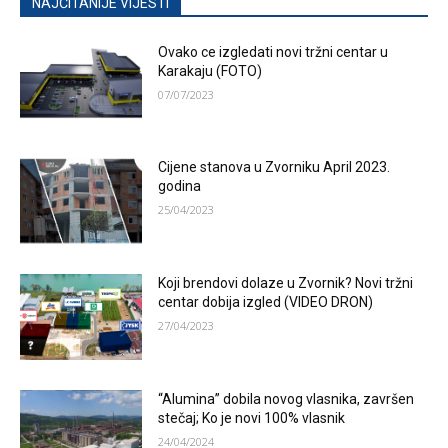
NAJČITANIJE VIJESTI
Ovako ce izgledati novi tržni centar u
Karakaju (FOTO)
07/07/2023
Cijene stanova u Zvorniku April 2023.
godina
25/04/2023
Koji brendovi dolaze u Zvornik? Novi tržni
centar dobija izgled (VIDEO DRON)
27/04/2023
“Alumina” dobila novog vlasnika, završen
stečaj; Ko je novi 100% vlasnik
24/04/2024