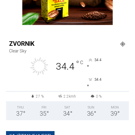
ZVORNIK
Clear Sky
34.4
°
C
34.4
°
34.4
°
27 %
2.2kmh
0 %
THU
FRI
SAT
SUN
MON
37
°
35
°
34
°
36
°
39
°