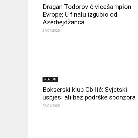
Dragan Todorović vicešampion
Evrope; U finalu izgubio od
Azerbejdžanca
27/07/2025
REGION
Bokserski klub Obilić: Svjetski
uspjesi ali bez podrške sponzora
22/01/2025