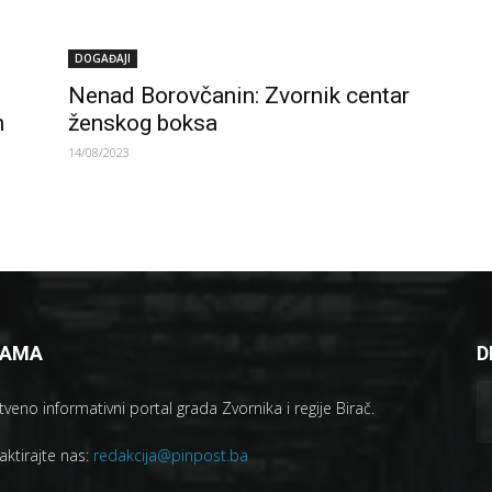
DOGAĐAJI
Nenad Borovčanin: Zvornik centar
n
ženskog boksa
14/08/2023
NAMA
D
veno informativni portal grada Zvornika i regije Birač.
aktirajte nas:
redakcija@pinpost.ba