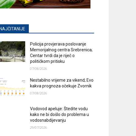
NAJČITANIJE
Policija provjerava poslovanje
Memorijalnog centra Srebrenica;
Centar tvrdi da je riječ o
političkom pritisku
07/08/2026
Nestabilno vrijeme za vikend; Evo
kakva prognoza očekuje Zvornik
07/08/2026
Vodovod apeluje: Štedite vodu
kako ne bi došlo do problema u
vodosnabdijevanju
29/07/2026