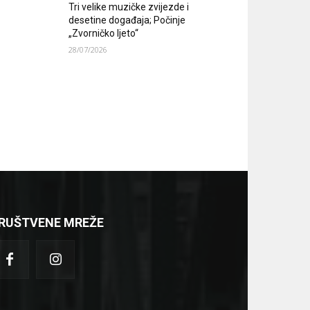
Tri velike muzičke zvijezde i
desetine događaja; Počinje
„Zvorničko ljeto“
28/07/2026
RUŠTVENE MREŽE