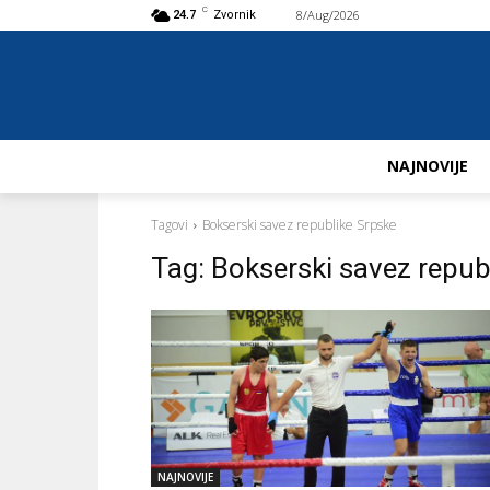
C
8/Aug/2026
Buy now!
24.7
Zvornik
NAJNOVIJE
Tagovi
Bokserski savez republike Srpske
Tag:
Bokserski savez repub
NAJNOVIJE