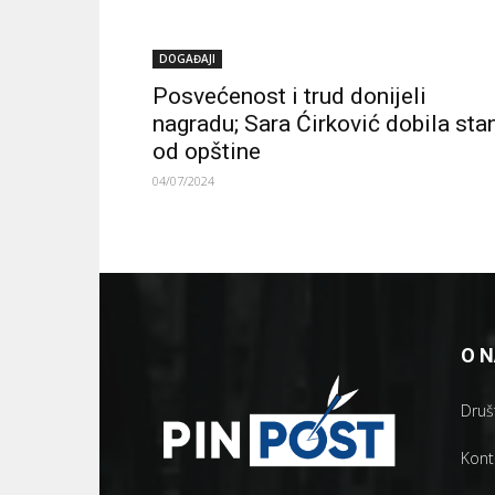
DOGAĐAJI
Posvećenost i trud donijeli
nagradu; Sara Ćirković dobila sta
od opštine
04/07/2024
O 
Društ
Kont