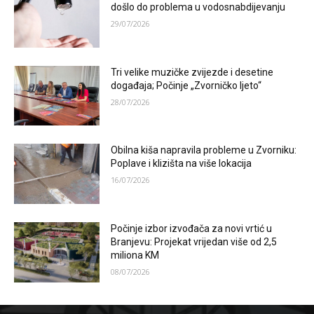
došlo do problema u vodosnabdijevanju
29/07/2026
Tri velike muzičke zvijezde i desetine
događaja; Počinje „Zvorničko ljeto“
28/07/2026
Obilna kiša napravila probleme u Zvorniku:
Poplave i klizišta na više lokacija
16/07/2026
Počinje izbor izvođača za novi vrtić u
Branjevu: Projekat vrijedan više od 2,5
miliona KM
08/07/2026