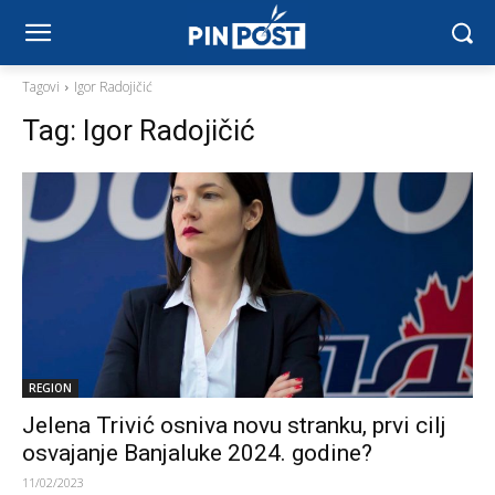
Tagovi
Igor Radojičić
Tag:
Igor Radojičić
REGION
Jelena Trivić osniva novu stranku, prvi cilj
osvajanje Banjaluke 2024. godine?
11/02/2023