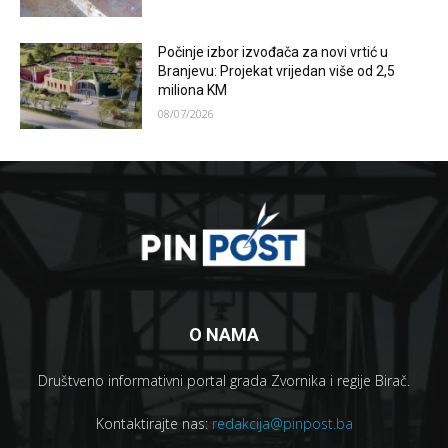
Počinje izbor izvođača za novi vrtić u
Branjevu: Projekat vrijedan više od 2,5
miliona KM
08/07/2026
O NAMA
Društveno informativni portal grada Zvornika i regije Birač.
Kontaktirajte nas:
redakcija@pinpost.ba