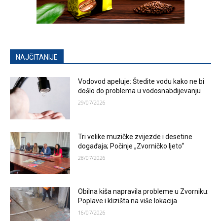
NAJČITANIJE
Vodovod apeluje: Štedite vodu kako ne bi
došlo do problema u vodosnabdijevanju
29/07/2026
Tri velike muzičke zvijezde i desetine
događaja; Počinje „Zvorničko ljeto“
28/07/2026
Obilna kiša napravila probleme u Zvorniku:
Poplave i klizišta na više lokacija
16/07/2026