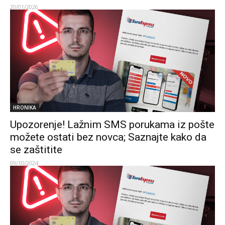
20/01/2026
HRONIKA
Upozorenje! Lažnim SMS porukama iz pošte
možete ostati bez novca; Saznajte kako da
se zaštitite
09/10/2024