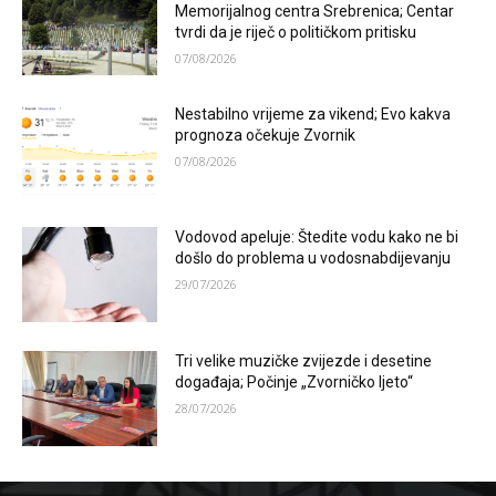
Memorijalnog centra Srebrenica; Centar
tvrdi da je riječ o političkom pritisku
07/08/2026
Nestabilno vrijeme za vikend; Evo kakva
prognoza očekuje Zvornik
07/08/2026
Vodovod apeluje: Štedite vodu kako ne bi
došlo do problema u vodosnabdijevanju
29/07/2026
Tri velike muzičke zvijezde i desetine
događaja; Počinje „Zvorničko ljeto“
28/07/2026