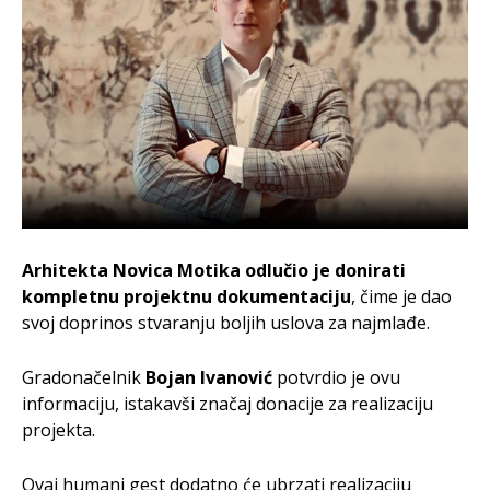
Arhitekta Novica Motika odlučio je donirati
kompletnu projektnu dokumentaciju
, čime je dao
svoj doprinos stvaranju boljih uslova za najmlađe.
Gradonačelnik
Bojan Ivanović
potvrdio je ovu
informaciju, istakavši značaj donacije za realizaciju
projekta.
Ovaj humani gest dodatno će ubrzati realizaciju