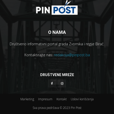
O NAMA
Društveno informativni portal grada Zvornika i regije Birač.
Kontaktirajte nas:
redakcija@pinpost.ba
DRUŠTVENE MREŽE
Marketing
Impresum
Kontakt
Uslovi korišćenja
Sva prava podržava © 2023 Pin Post