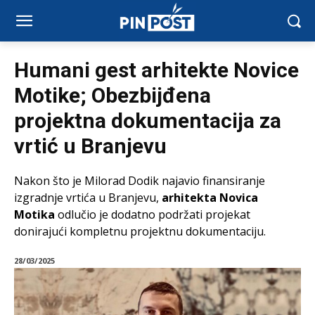
Humani gest arhitekte Novice
Motike; Obezbijđena
projektna dokumentacija za
vrtić u Branjevu
Nakon što je Milorad Dodik najavio finansiranje
izgradnje vrtića u Branjevu,
arhitekta Novica
Motika
odlučio je dodatno podržati projekat
donirajući kompletnu projektnu dokumentaciju.
28/03/2025