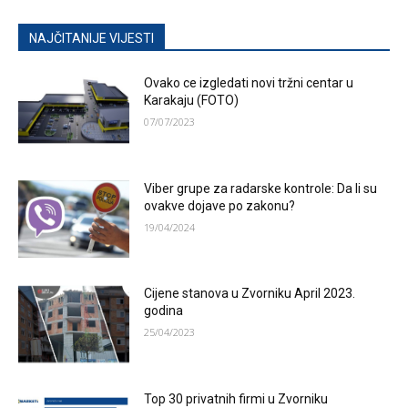
NAJČITANIJE VIJESTI
Ovako ce izgledati novi tržni centar u
Karakaju (FOTO)
07/07/2023
Viber grupe za radarske kontrole: Da li su
ovakve dojave po zakonu?
19/04/2024
Cijene stanova u Zvorniku April 2023.
godina
25/04/2023
Top 30 privatnih firmi u Zvorniku