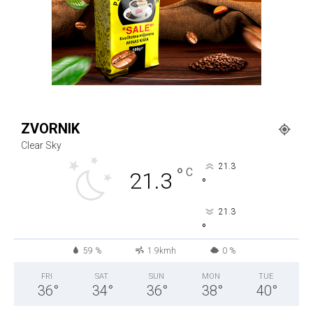
ZVORNIK
Clear Sky
21.3
°
C
21.3
°
21.3
°
59 %
1.9kmh
0 %
FRI
SAT
SUN
MON
TUE
36
°
34
°
36
°
38
°
40
°