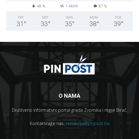
48 %
1.4kmh
87 %
FRI
SAT
SUN
MON
TUE
31
°
33
°
35
°
38
°
39
°
O NAMA
Društveno informativni portal grada Zvornika i regije Birač.
Kontaktirajte nas:
redakcija@pinpost.ba