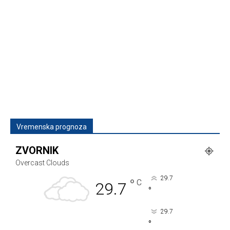
Vremenska prognoza
ZVORNIK
Overcast Clouds
29.7
°
C
29.7
°
29.7
°