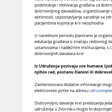
podsticanje i motivacija građana za dobro
dobrovoljnog davalaštva, organizovanje a
aktivnosti, uspostavljanje saradnje sa z
pacijentima kojima je krv neophodna.
U narednom periodu planirano je organizo
edukacija građana o značaju redovnog da
ustanovama i nadležnim institucijama, s 
dobrovoljnih davalaca krvi.
Iz Udruženja pozivaju sve humane ljud
njihov rad, postanu članovi ili dobrovol
Zainteresovani dodatne informacije mogu
elektronske pošte na adresu
udruzenjed
Dobrovoljno davanje krvi predstavlja jed
udruženja u Zvorniku moglo bi doprinijeti