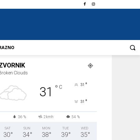
RAZNO
ZVORNIK
Broken Clouds
°
31
°
C
31
°
31
36 %
2kmh
54 %
SAT
SUN
MON
TUE
WED
30
°
34
°
38
°
39
°
35
°