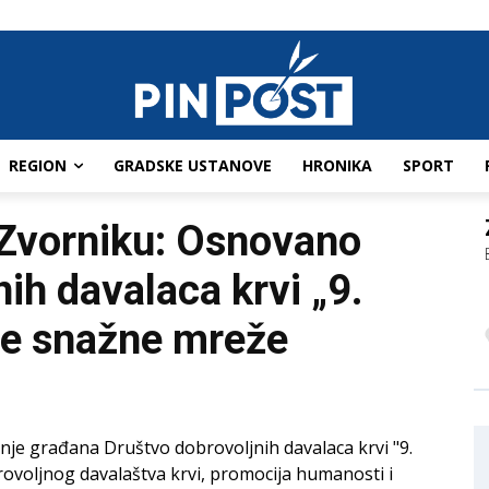
REGION
GRADSKE USTANOVE
HRONIKA
SPORT
 Zvorniku: Osnovano
ih davalaca krvi „9.
anje snažne mreže
je građana Društvo dobrovoljnih davalaca krvi "9.
obrovoljnog davalaštva krvi, promocija humanosti i