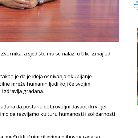
Zvornika, a sjedište mu se nalazi u Ulici Zmaj od
takao je da je ideja osnivanja okupljanje
bilne mreže humanih ljudi koji će svojim
i zdravlja građana.
građana da postanu dobrovoljni davaoci krvi, jer
elimo da razvijamo kulturu humanosti i solidarnosti
 među ključnim ciljevima njihovog rada su