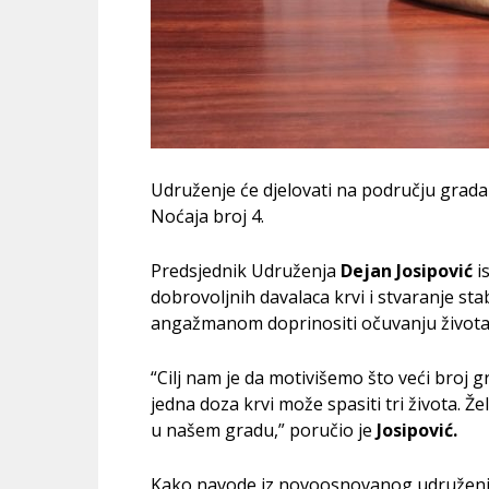
Udruženje će djelovati na području grada 
Noćaja broj 4.
Predsjednik Udruženja
Dejan Josipović
is
dobrovoljnih davalaca krvi i stvaranje sta
angažmanom doprinositi očuvanju života 
“Cilj nam je da motivišemo što veći broj 
jedna doza krvi može spasiti tri života. Ž
u našem gradu,” poručio je
Josipović.
Kako navode iz novoosnovanog udruženja,