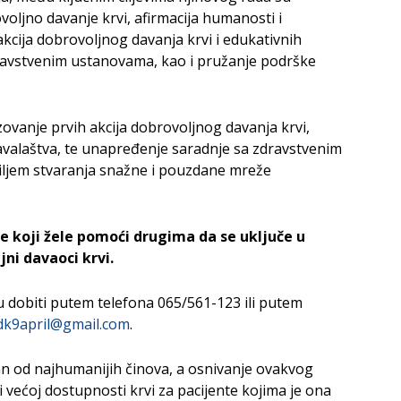
voljno davanje krvi, afirmacija humanosti i
kcija dobrovoljnog davanja krvi i edukativnih
dravstvenim ustanovama, kao i pružanje podrške
vanje prvih akcija dobrovoljnog davanja krvi,
valaštva, te unapređenje saradnje sa zdravstvenim
ciljem stvaranja snažne i pouzdane mreže
e koji žele pomoći drugima da se uključe u
jni davaoci krvi.
 dobiti putem telefona 065/561-123 ili putem
dk9april@gmail.com
.
an od najhumanijih činova, a osnivanje ovakvog
 većoj dostupnosti krvi za pacijente kojima je ona