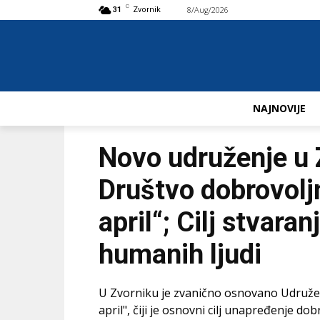
C
8/Aug/2026
Buy now!
31
Zvornik
NAJNOVIJE
Novo udruženje u
Društvo dobrovoljn
april“; Cilj stvar
humanih ljudi
U Zvorniku je zvanično osnovano Udružen
april", čiji je osnovni cilj unapređenje d