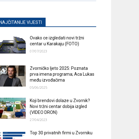
NAJČITANIJE VIJESTI
Ovako ce izgledati novi tržni
centar u Karakaju (FOTO)
07/07/2023
Zvorničko ljeto 2025: Poznata
prva imena programa; Aca Lukas
među izvođačima
05/06/2025
Koji brendovi dolaze u Zvornik?
Novi tržni centar dobija izgled
(VIDEO DRON)
27/04/2023
Top 30 privatnih firmi u Zvorniku