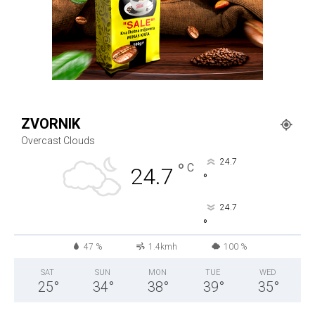
ZVORNIK
Overcast Clouds
24.7
°
C
24.7
°
24.7
°
47 %
1.4kmh
100 %
SAT
SUN
MON
TUE
WED
25
°
34
°
38
°
39
°
35
°