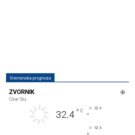
Vremenska prognoza
ZVORNIK
Clear Sky
32.4
°
C
32.4
°
32.4