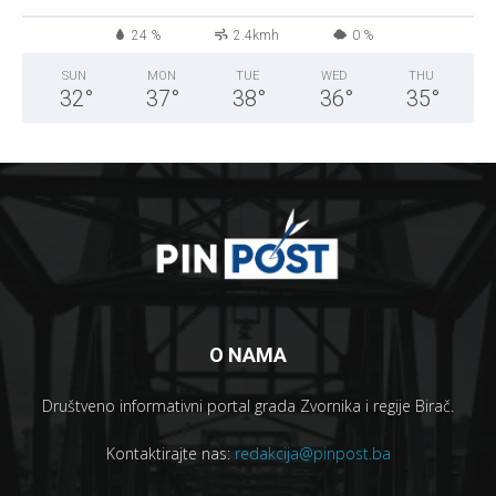
°
24 %
2.4kmh
0 %
SUN
MON
TUE
WED
THU
32
°
37
°
38
°
36
°
35
°
O NAMA
Društveno informativni portal grada Zvornika i regije Birač.
Kontaktirajte nas:
redakcija@pinpost.ba