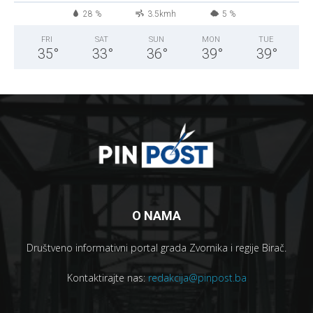
28 %
3.5kmh
5 %
FRI
SAT
SUN
MON
TUE
35
°
33
°
36
°
39
°
39
°
O NAMA
Društveno informativni portal grada Zvornika i regije Birač.
Kontaktirajte nas:
redakcija@pinpost.ba