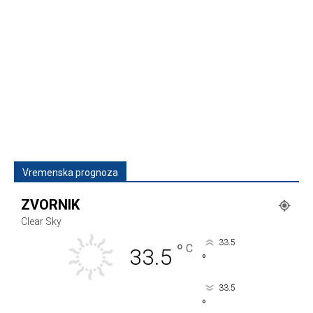
Vremenska prognoza
ZVORNIK
Clear Sky
33.5
°
C
33.5
°
33.5
°