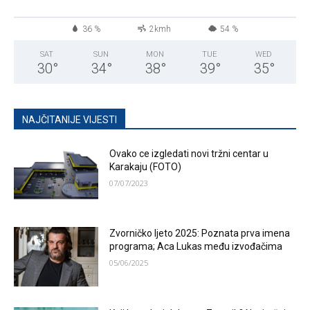
36 %
2kmh
54 %
SAT
SUN
MON
TUE
WED
30
°
34
°
38
°
39
°
35
°
NAJČITANIJE VIJESTI
Ovako ce izgledati novi tržni centar u
Karakaju (FOTO)
07/07/2023
Zvorničko ljeto 2025: Poznata prva imena
programa; Aca Lukas među izvođačima
05/06/2025