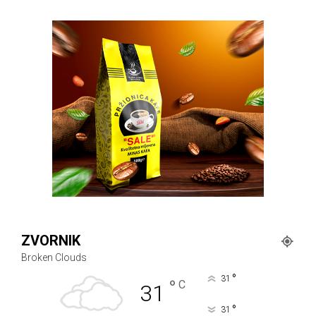
ZVORNIK
Broken Clouds
°
31
°
C
31
°
31