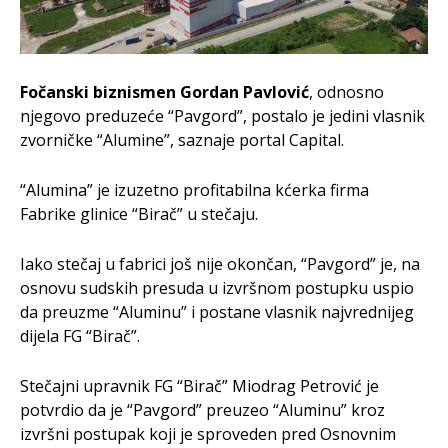
Fočanski biznismen Gordan Pavlović
, odnosno
njegovo preduzeće “Pavgord”, postalo je jedini vlasnik
zvorničke “Alumine”, saznaje portal Capital.
“Alumina” je izuzetno profitabilna kćerka firma
Fabrike glinice “Birač” u stečaju.
Iako stečaj u fabrici još nije okončan, “Pavgord” je, na
osnovu sudskih presuda u izvršnom postupku uspio
da preuzme “Aluminu” i postane vlasnik najvrednijeg
dijela FG “Birač”.
Stečajni upravnik FG “Birač” Miodrag Petrović je
potvrdio da je “Pavgord” preuzeo “Aluminu” kroz
izvršni postupak koji je sproveden pred Osnovnim