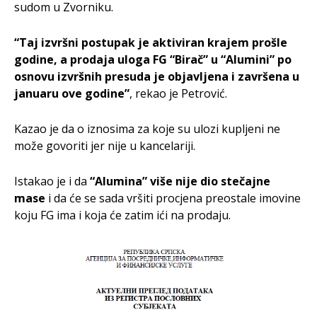
sudom u Zvorniku.
“Taj izvršni postupak je aktiviran krajem prošle
godine, a prodaja uloga FG “Birač” u “Alumini” po
osnovu izvršnih presuda je objavljena i završena u
januaru ove godine”
, rekao je Petrović.
Kazao je da o iznosima za koje su ulozi kupljeni ne
može govoriti jer nije u kancelariji.
Istakao je i da
“Alumina” više nije dio stečajne
mase
i da će se sada vršiti procjena preostale imovine
koju FG ima i koja će zatim ići na prodaju.