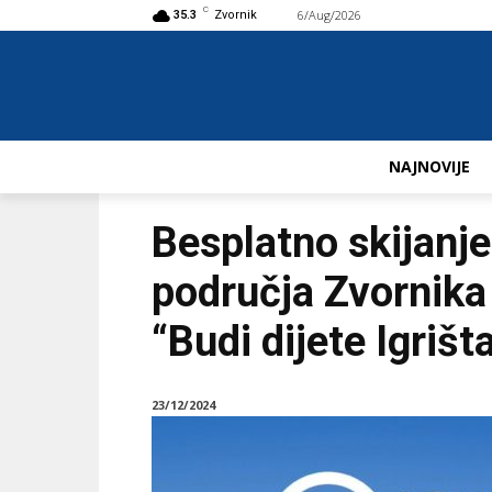
C
6/Aug/2026
Buy now!
35.3
Zvornik
NAJNOVIJE
Besplatno skijanje
područja Zvornika 
“Budi dijete Igrišt
23/12/2024