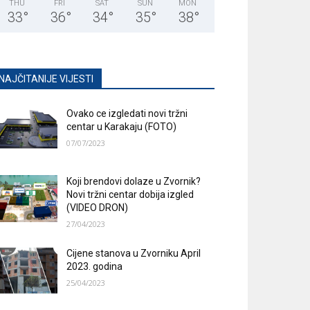
THU
FRI
SAT
SUN
MON
33
°
36
°
34
°
35
°
38
°
NAJČITANIJE VIJESTI
Ovako ce izgledati novi tržni
centar u Karakaju (FOTO)
07/07/2023
Koji brendovi dolaze u Zvornik?
Novi tržni centar dobija izgled
(VIDEO DRON)
27/04/2023
Cijene stanova u Zvorniku April
2023. godina
25/04/2023