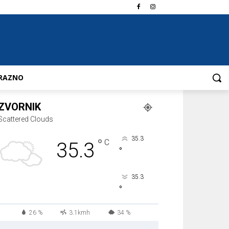
RAZNO
ZVORNIK
Scattered Clouds
35.3
°
C
35.3
°
35.3
°
26 %
3.1kmh
34 %