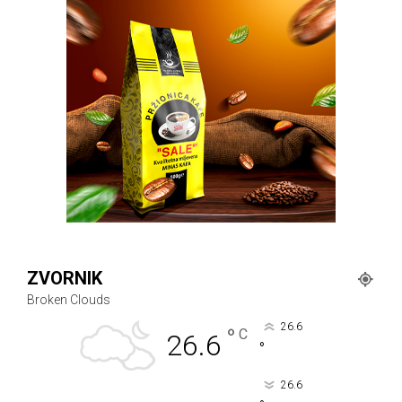
ZVORNIK
Broken Clouds
26.6
°
C
26.6
°
26.6