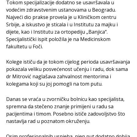
Tokom specijalizacije dodatno se usavršavala u
vodećim zdravstvenim ustanovama u Beogradu.
Najveći dio prakse provela je u Kliničkom centru
Srbije, a iskustvo je sticala i u Institutu za majku i
dijete, kao i Institutu za ortopediju „Banjica“.
Specijalistički ispit položila je na Medicinskom
fakultetu u Foči.
Kolege ističu da je tokom cijelog perioda usavršavanja
pokazala veliku posvećenost učenju i radu, dok sama
dr Mitrović naglašava zahvalnost mentorima i
kolegama koji su joj pomogli na tom putu.
Danas se vraća u zvorničku bolnicu kao specijalista,
spremna da stečeno znanje primijeni u radu sa
pacijentima i timom. Posebno ističe zadovoljstvo što
nastavlja rad u poznatom okruženju.
Osim profesionalnih uspjeha, njen put dodatno dobija