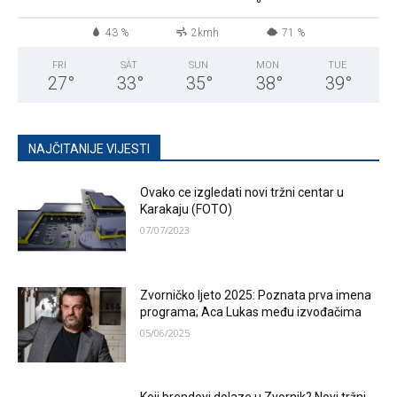
°
43 %
2kmh
71 %
FRI
SAT
SUN
MON
TUE
27
°
33
°
35
°
38
°
39
°
NAJČITANIJE VIJESTI
Ovako ce izgledati novi tržni centar u
Karakaju (FOTO)
07/07/2023
Zvorničko ljeto 2025: Poznata prva imena
programa; Aca Lukas među izvođačima
05/06/2025