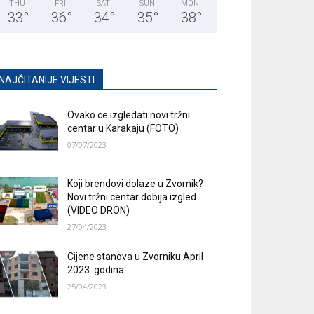
THU
FRI
SAT
SUN
MON
33
°
36
°
34
°
35
°
38
°
NAJČITANIJE VIJESTI
Ovako ce izgledati novi tržni
centar u Karakaju (FOTO)
07/07/2023
Koji brendovi dolaze u Zvornik?
Novi tržni centar dobija izgled
(VIDEO DRON)
27/04/2023
Cijene stanova u Zvorniku April
2023. godina
25/04/2023