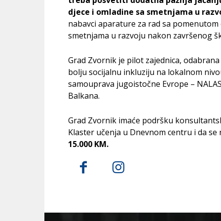
treba posvetiti dodatna pažnja jačanj
djece i omladine sa smetnjama u razv
nabavci aparature za rad sa pomenutom 
smetnjama u razvoju nakon završenog šk
Grad Zvornik je pilot zajednica, odabran
bolju socijalnu inkluziju na lokalnom niv
samouprava jugoistočne Evrope – NALAS i
Balkana.
Grad Zvornik imaće podršku konsultantsk
Klaster učenja u Dnevnom centru i da se 
15.000 KM.