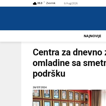
C
6/Aug/2026
Buy now!
35.3
Zvornik
NAJNOVIJE
Centra za dnevno z
omladine sa smetn
podršku
26/07/2024