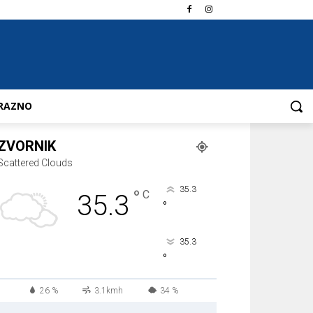
RAZNO
ZVORNIK
Scattered Clouds
35.3
°
C
35.3
°
35.3
°
26 %
3.1kmh
34 %