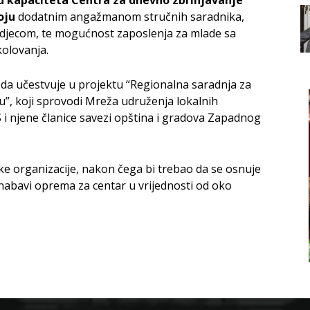
u kapaciteta Centra za dnevno zbrinjavanje
oju
dodatnim angažmanom stručnih saradnika,
djecom, te mogućnost zaposlenja za mlade sa
olovanja.
a da učestvuje u projektu “Regionalna saradnja za
ou”, koji sprovodi Mreža udruženja lokalnih
 njene članice savezi opština i gradova Zapadnog
e organizacije, nakon čega bi trebao da se osnuje
nabavi oprema za centar u vrijednosti od oko