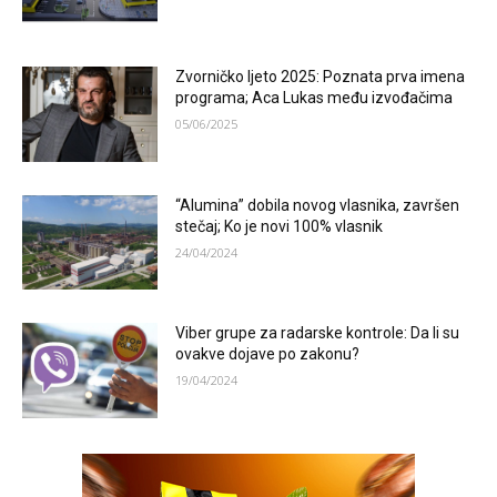
Zvorničko ljeto 2025: Poznata prva imena
programa; Aca Lukas među izvođačima
05/06/2025
“Alumina” dobila novog vlasnika, završen
stečaj; Ko je novi 100% vlasnik
24/04/2024
Viber grupe za radarske kontrole: Da li su
ovakve dojave po zakonu?
19/04/2024