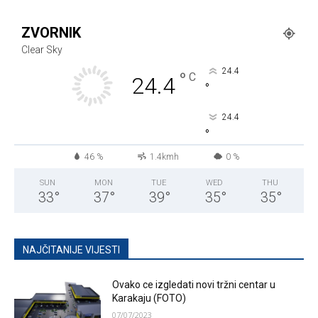
ZVORNIK
Clear Sky
24.4
°
C
24.4
°
24.4
°
46 %
1.4kmh
0 %
SUN
MON
TUE
WED
THU
33
°
37
°
39
°
35
°
35
°
NAJČITANIJE VIJESTI
Ovako ce izgledati novi tržni centar u
Karakaju (FOTO)
07/07/2023