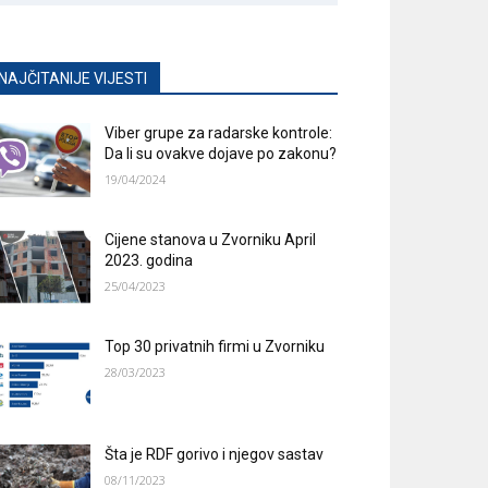
NAJČITANIJE VIJESTI
Viber grupe za radarske kontrole:
Da li su ovakve dojave po zakonu?
19/04/2024
Cijene stanova u Zvorniku April
2023. godina
25/04/2023
Top 30 privatnih firmi u Zvorniku
28/03/2023
Šta je RDF gorivo i njegov sastav
08/11/2023