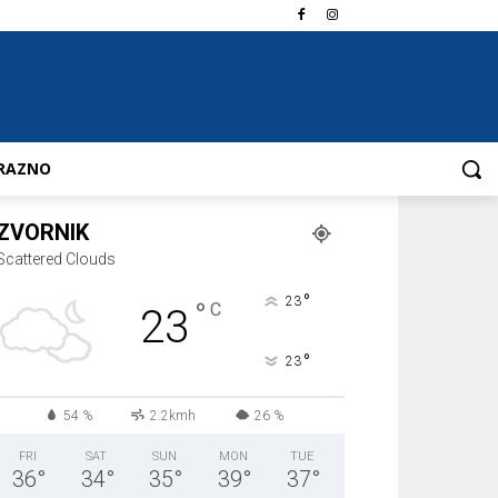
RAZNO
ZVORNIK
Scattered Clouds
°
23
°
C
23
°
23
54 %
2.2kmh
26 %
FRI
SAT
SUN
MON
TUE
36
°
34
°
35
°
39
°
37
°