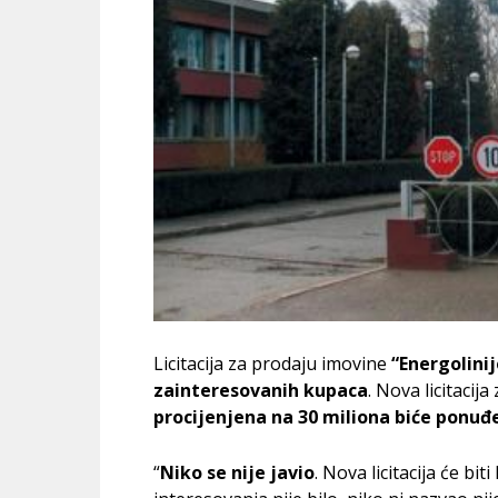
Licitacija za prodaju imovine
“Energolinij
zainteresovanih kupaca
. Nova licitacij
procijenjena na 30 miliona biće ponuđ
“
Niko se nije javio
. Nova licitacija će bi