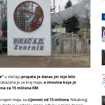
e”
u stečaju
propala je danas jer nije bilo
a zakazana je za kraj maja,
a imovina koja je
ena za 15 miliona KM
.
ti krajem maja, sa
cijenom od 15 miliona
. Nikakvog