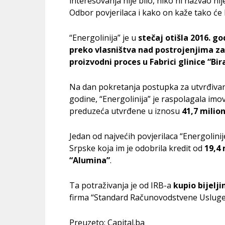
interesovanja nije bilo, niko ni nazvao ni
Odbor povjerilaca i kako on kaže tako će b
“Energolinija” je u
stečaj otišla 2016. go
preko vlasništva nad postrojenjima za 
proizvodni proces u Fabrici glinice “Bir
Na dan pokretanja postupka za utvrđivanje
godine, “Energolinija” je raspolagala im
preduzeća utvrđene u iznosu
41,7 milio
Jedan od najvećih povjerilaca “Energolinij
Srpske koja im je odobrila kredit od
19,4
“Alumina”
.
Ta potraživanja je od IRB-a
kupio bijelj
firma “Standard Računovodstvene Usluge
Preuzeto: Capital.ba