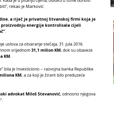
je. Kada je u pitanju cijena, odluku o tome donosi
iti”, rekao je Marković.
dine
,
a riječ je privatnoj litvanskoj firmi koja je
proizvodnju energije kontrolisala cijeli
ač”
.
 uslova za otvaranje stečaja, 31. jula 2016.
ovinom vrijednom
31,1 milion KM
, dok su obaveze
na KM
.
e” bila je Investiciono – razvojna banka Republike
 miliona KM
, a za koji je žirant bilo preduzeće
inski advokat Miloš Stevanović
, odnosno njegova
”.