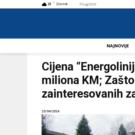
C
7/Aug/2026
Buy now!
23
Zvornik
NAJNOVIJE
Cijena “Energolini
miliona KM; Zašto 
zainteresovanih za 
22/04/2024