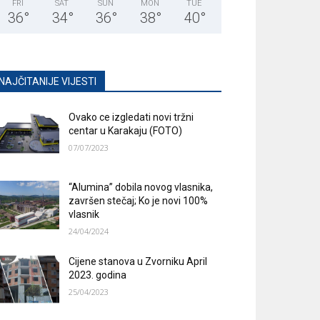
FRI
SAT
SUN
MON
TUE
36
°
34
°
36
°
38
°
40
°
NAJČITANIJE VIJESTI
Ovako ce izgledati novi tržni
centar u Karakaju (FOTO)
07/07/2023
“Alumina” dobila novog vlasnika,
završen stečaj; Ko je novi 100%
vlasnik
24/04/2024
Cijene stanova u Zvorniku April
2023. godina
25/04/2023