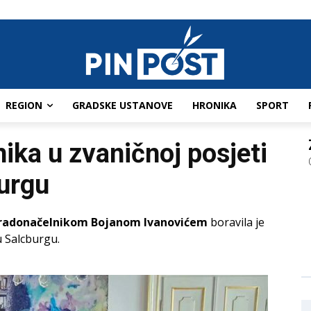
REGION
GRADSKE USTANOVE
HRONIKA
SPORT
nika u zvaničnoj posjeti
urgu
radonačelnikom Bojanom Ivanovićem
boravila je
u Salcburgu.