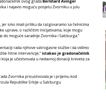
radonačelnik ovog grada
Bernhard Avinger
nika i najavio moguću posjetu Zvorniku u julu
, jer smo imali priliku da razgovaramo sa čelnicima
e uprave, o različitim inicijativama, koje mogu
ije do moguće saradnje Zvornika i Salcburga.”
entaciji rada njihove vatrogasne službe i da vidimo
žbe hitne intervencije,“
istakao je gradonačelnik
i koja je učestvovala u nedavnoj donaciji kreveta za
da Zvornika prisustvovala je i prijemu kod
zula Republike Srbije u Salcburgu.