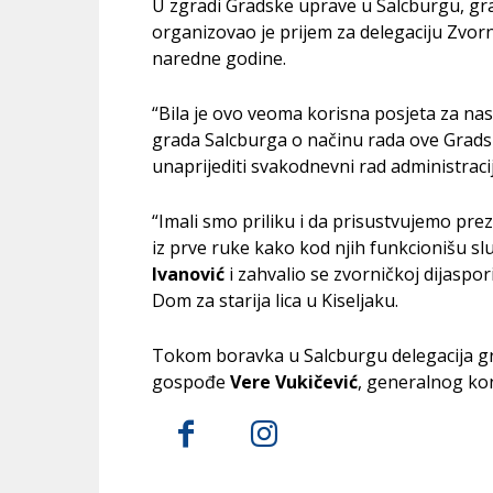
U zgradi Gradske uprave u Salcburgu, g
organizovao je prijem za delegaciju Zvor
naredne godine.
“Bila je ovo veoma korisna posjeta za nas
grada Salcburga o načinu rada ove Gradsk
unaprijediti svakodnevni rad administrac
“Imali smo priliku i da prisustvujemo prez
iz prve ruke kako kod njih funkcionišu slu
Ivanović
i zahvalio se zvorničkoj dijaspor
Dom za starija lica u Kiseljaku.
Tokom boravka u Salcburgu delegacija gra
gospođe
Vere Vukičević
, generalnog kon