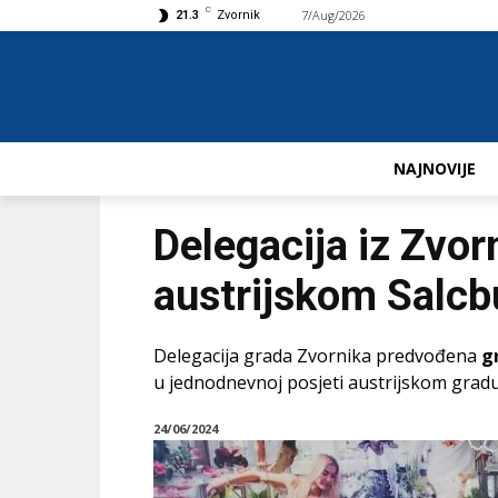
C
7/Aug/2026
Buy now!
21.3
Zvornik
NAJNOVIJE
Delegacija iz Zvor
austrijskom Salcb
Delegacija grada Zvornika predvođena
g
u jednodnevnoj posjeti austrijskom grad
24/06/2024