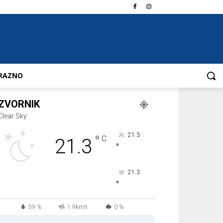
RAZNO
ZVORNIK
Clear Sky
21.3
°
C
21.3
°
21.3
°
59 %
1.9kmh
0 %