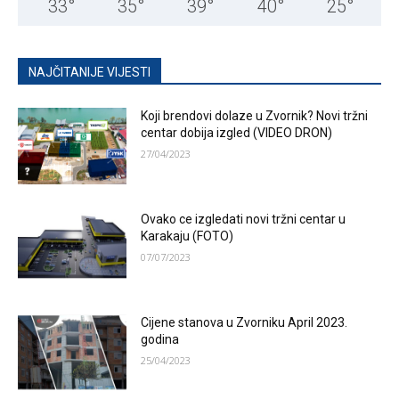
33
°
35
°
39
°
40
°
25
°
NAJČITANIJE VIJESTI
Koji brendovi dolaze u Zvornik? Novi tržni
centar dobija izgled (VIDEO DRON)
27/04/2023
Ovako ce izgledati novi tržni centar u
Karakaju (FOTO)
07/07/2023
Cijene stanova u Zvorniku April 2023.
godina
25/04/2023