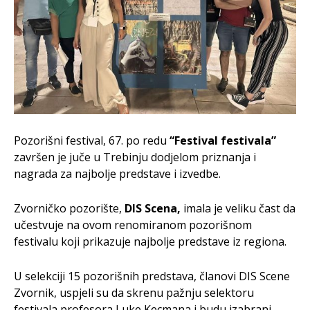
Pozorišni festival, 67. po redu
“Festival festivala”
završen je juče u Trebinju dodjelom priznanja i
nagrada za najbolje predstave i izvedbe.
Zvorničko pozorište,
DIS Scena,
imala je veliku čast da
učestvuje na ovom renomiranom pozorišnom
festivalu koji prikazuje najbolje predstave iz regiona.
U selekciji 15 pozorišnih predstava, članovi DIS Scene
Zvornik, uspjeli su da skrenu pažnju selektoru
festivala profesora Luke Kecmana i budu izabrani