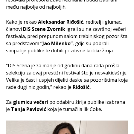
među najbolje od najboljih.
Kako je rekao
Aleksandar Riđošić
, reditelj i glumac,
članovi
DIS Scene Zvornik
igrali su na završnoj večeri
festivala, pred prepunom salom trebinjskog pozorišta
sa predstavom
“Jao Milenko”
, gdje su pobrali
simpatije publike te dobili pozitivne kritike žirija.
“DIS Scena je za manje od godinu dana rada prošla
selekciju za ovaj prestižni festival što je nesvakidašnje.
Velika je čast i uspjeh dijeliti daske sa pozorištima koja
rade dugi niz godin,” rekao je
Riđošić.
Za
glumicu večeri
po odabiru žirija publike izabrana
je
Tanja Pavlović
koja je tumačila lik Coke.