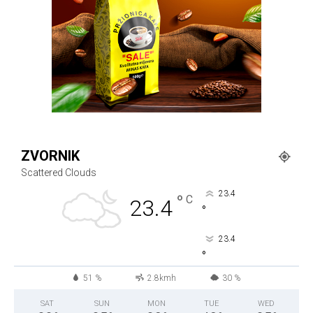
ZVORNIK
Scattered Clouds
23.4
°
C
23.4
°
23.4
°
51 %
2.8kmh
30 %
SAT
SUN
MON
TUE
WED