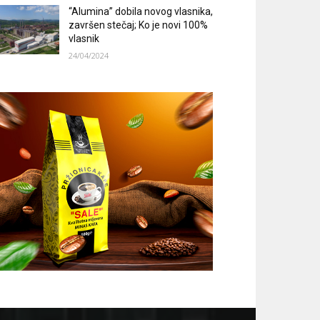
“Alumina” dobila novog vlasnika,
završen stečaj; Ko je novi 100%
vlasnik
24/04/2024