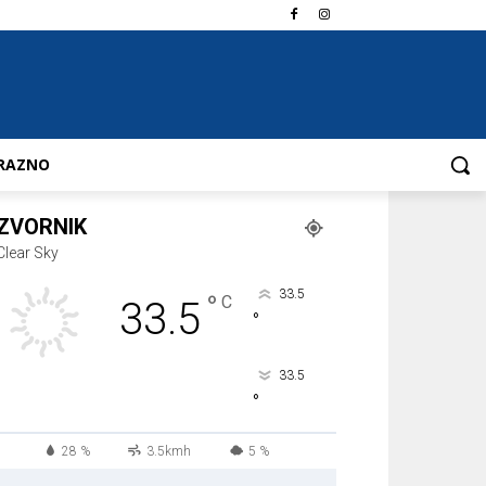
RAZNO
ZVORNIK
Clear Sky
33.5
°
C
33.5
°
33.5
°
28 %
3.5kmh
5 %