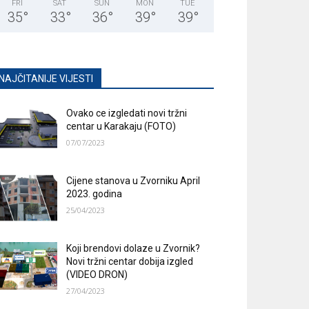
FRI
SAT
SUN
MON
TUE
35
°
33
°
36
°
39
°
39
°
NAJČITANIJE VIJESTI
Ovako ce izgledati novi tržni
centar u Karakaju (FOTO)
07/07/2023
Cijene stanova u Zvorniku April
2023. godina
25/04/2023
Koji brendovi dolaze u Zvornik?
Novi tržni centar dobija izgled
(VIDEO DRON)
27/04/2023