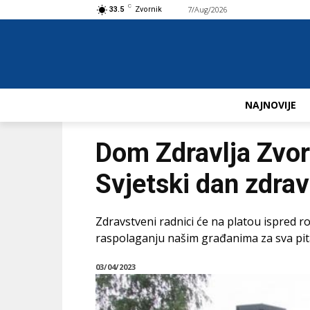
C
7/Aug/2026
Buy now!
33.5
Zvornik
NAJNOVIJE
Dom Zdravlja Zvorn
Svjetski dan zdrav
Zdravstveni radnici će na platou ispred 
raspolaganju našim građanima za sva pita
03/04/2023