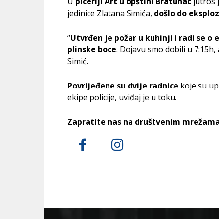
U
piceriji Art u opštini Bratunac
jutros 
jedinice Zlatana Simića,
došlo do eksploz
“
Utvrđen je požar u kuhinji i radi se o 
plinske boce
. Dojavu smo dobili u 7:15h, 
Simić.
Povrijeđene su dvije radnice
koje su up
ekipe policije, uviđaj je u toku.
Zapratite nas na društvenim mrežama