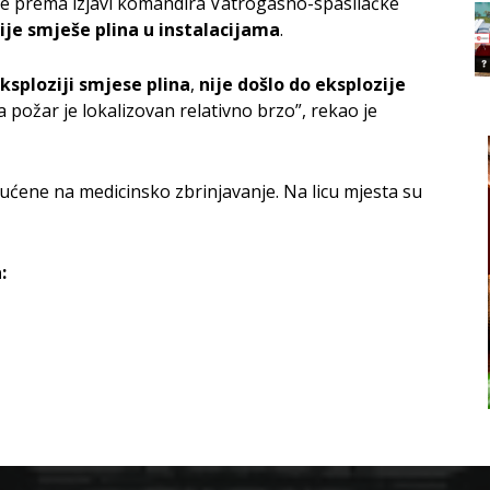
je prema izjavi komandira Vatrogasno-spasilačke
ije smješe plina u instalacijama
.
eksploziji smjese plina
,
nije došlo do eksplozije
a požar je lokalizovan relativno brzo”, rekao je
ućene na medicinsko zbrinjavanje. Na licu mjesta su
: