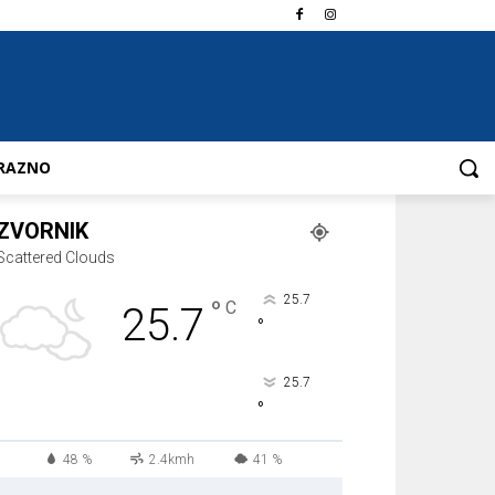
RAZNO
ZVORNIK
Scattered Clouds
25.7
°
C
25.7
°
25.7
°
48 %
2.4kmh
41 %