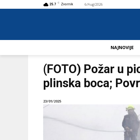
C
6/Aug/2026
Buy now!
25.7
Zvornik
NAJNOVIJE
(FOTO) Požar u pic
plinska boca; Povr
23/01/2025