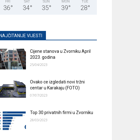
FRI
SAT
SUN
MON
TUE
36
°
34
°
35
°
39
°
28
°
NAJČITANIJE VIJESTI
Cijene stanova u Zvorniku April
2023. godina
25/04/2023
Ovako ce izgledati novi tržni
centar u Karakaju (FOTO)
07/07/2023
Top 30 privatnih firmi u Zvorniku
28/03/2023