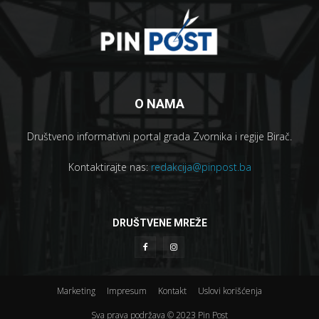
O NAMA
Društveno informativni portal grada Zvornika i regije Birač.
Kontaktirajte nas:
redakcija@pinpost.ba
DRUŠTVENE MREŽE
Marketing
Impresum
Kontakt
Uslovi korišćenja
Sva prava podržava © 2023 Pin Post