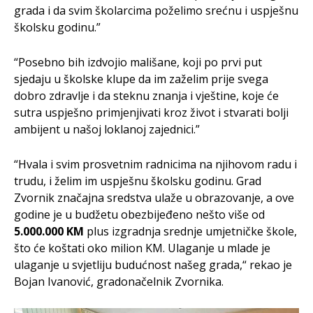
grada i da svim školarcima poželimo srećnu i uspješnu
školsku godinu.”
“Posebno bih izdvojio mališane, koji po prvi put
sjedaju u školske klupe da im zaželim prije svega
dobro zdravlje i da steknu znanja i vještine, koje će
sutra uspješno primjenjivati kroz život i stvarati bolji
ambijent u našoj loklanoj zajednici.”
“Hvala i svim prosvetnim radnicima na njihovom radu i
trudu, i želim im uspješnu školsku godinu. Grad
Zvornik značajna sredstva ulaže u obrazovanje, a ove
godine je u budžetu obezbijeđeno nešto više od
5.000.000 KM
plus izgradnja srednje umjetničke škole,
što će koštati oko milion KM. Ulaganje u mlade je
ulaganje u svjetliju budućnost našeg grada,“ rekao je
Bojan Ivanović, gradonačelnik Zvornika.