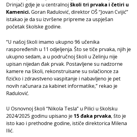
Drinjači gdje je u centralnoj
školi tri prvaka i četiri u
Kamenici.
Goran Radulović, direktor OŠ “Jovan Cvijić”
istakao je da su izvršene pripreme za uspješan
početak školske godine.
“U našoj školi imamo ukupno 96 učenika
raspoređenih u 11 odjeljenja. Što se tiče prvaka, njih je
ukupno sedam, a u područnoj školi u Zelinju nije
upisan nijedan đak prvak. Postavljene su nadzorne
kamere na školi, rekonstruisane su svlačionce za
fizićko i zdravstveno vaspitanje i nabavljeno je pet
novih računara za kabinet informatike,” rekao je
Radulović.
U Osnovnoj školi “Nikola Tesla” u Pilici u školsku
2024/2025 godinu upisano je
15 đaka prvaka
, što je
isto kao i prethodne godine, ističe direktorica Milena
Ilić.