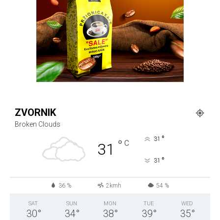
ZVORNIK
Broken Clouds
°
31
°
C
31
°
31
36 %
2kmh
54 %
SAT
SUN
MON
TUE
WED
30
°
34
°
38
°
39
°
35
°