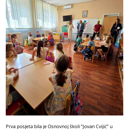
Prva posjeta bila je Osnovnoj školi “Jovan Cvijić” u