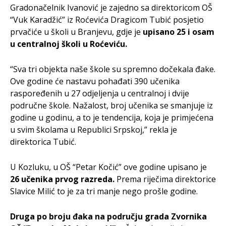
Gradonačelnik Ivanović je zajedno sa direktoricom OŠ
“Vuk Karadžić” iz Roćevića Dragicom Tubić posjetio
prvačiće u školi u Branjevu, gdje je
upisano 25 i osam
u centralnoj školi u Roćeviću.
“Sva tri objekta naše škole su spremno dočekala đake.
Ove godine će nastavu pohađati 390 učenika
raspoređenih u 27 odjeljenja u centralnoj i dvije
područne škole. Nažalost, broj učenika se smanjuje iz
godine u godinu, a to je tendencija, koja je primjećena
u svim školama u Republici Srpskoj,” rekla je
direktorica Tubić.
U Kozluku, u OŠ “Petar Kočić” ove godine upisano je
26 učenika prvog razreda.
Prema riječima direktorice
Slavice Milić to je za tri manje nego prošle godine.
Druga po broju đaka na području grada Zvornika