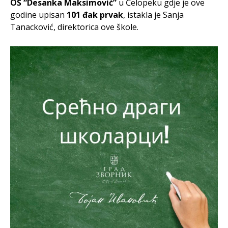
OŠ “Desanka Maksimović”
u Čelopeku gdje je ove
godine upisan
101 đak prvak
, istakla je Sanja
Tanacković, direktorica ove škole.