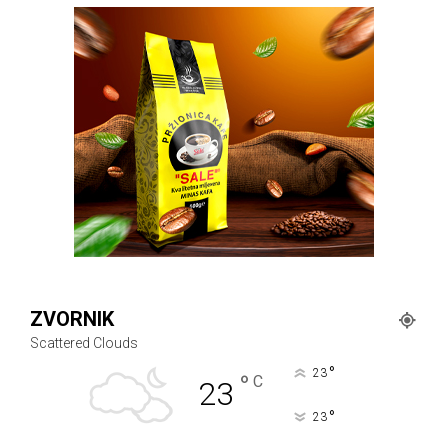
ZVORNIK
Scattered Clouds
°
23
°
C
23
°
23