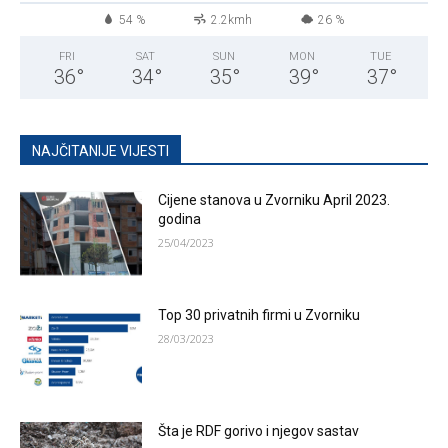
54 %
2.2kmh
26 %
FRI
SAT
SUN
MON
TUE
36
°
34
°
35
°
39
°
37
°
NAJČITANIJE VIJESTI
Cijene stanova u Zvorniku April 2023.
godina
25/04/2023
Top 30 privatnih firmi u Zvorniku
28/03/2023
Šta je RDF gorivo i njegov sastav