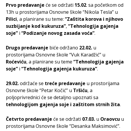
Prvo predavanje
će se održati
15.02
. sa početkom od
13h u prostorijama Osnovne škole “Nikola Tesla” u
Pilici
, a planirane su teme:
“Zaštita korova i njihovo
suzbijanje kod kukuruza”
,
“Tehnologija gajenja
soje”
i
“Podizanje novog zasada voća”
.
Drugo predavanje
biće održano
22.02.
u
prostorijama Osnovne škole “Vuk Karadžić” u
Roćeviću
, a planirane su teme
“Tehnologija gajenja
soje”
i
“Tehnologija gajenja kukuruza”
.
29.02.
održaće se
treće predavanje
u prostorijama
Osnovne škole “Petar Kočić” u
Tršiću
, a
poljoprivrednici će se detaljno upoznati sa
tehnologijom gajenja soje i zaštitom strnih žita
.
Četvrto predavanje
će se održati
07.03.
u
Oraovcu
u
prostorijama Osnovne škole “Desanka Maksimović”.