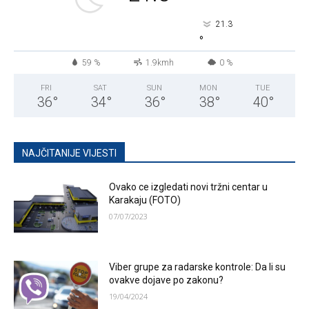
21.3
°
59 %
1.9kmh
0 %
FRI
SAT
SUN
MON
TUE
36
°
34
°
36
°
38
°
40
°
NAJČITANIJE VIJESTI
Ovako ce izgledati novi tržni centar u
Karakaju (FOTO)
07/07/2023
Viber grupe za radarske kontrole: Da li su
ovakve dojave po zakonu?
19/04/2024