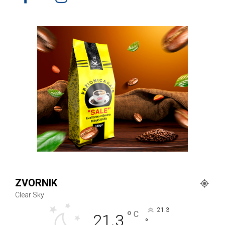
ZVORNIK
Clear Sky
21.3
°
C
21.3
°