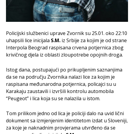
Policijski službenici uprave Zvornik su 25.01. oko 22:10
uhapsili lice inicijala
S.M.
iz Srbije za kojim je od strane
Interpola Beograd raspisana crvena potjernica zbog
krivičnog djela iz oblasti zloupotrebe opojnih droga.
Istog dana, postupajući po prikupljenim saznanjima
da se na području Zvornika nalazi lice za kojim je
raspisana međunarodna potjernica, policajci su u
Karakaju zaustavili i izvršili kontrolu automobila
“Peugeot” i lica koja su se nalazila u istom.
Tom prilikom jedno od lica je policiji dalo na uvid lični
dokument sa izmjenjenim identitetom izdat u Sloveniji,
za koje je naknadnim provjerama utvrđeno da se