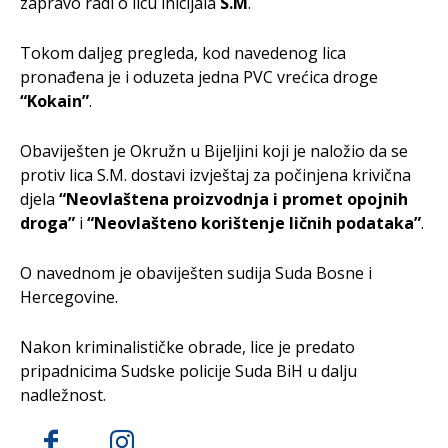
zapravo radi o licu inicijala
S.M
.
Tokom daljeg pregleda, kod navedenog lica
pronađena je i oduzeta jedna PVC vrećica droge
“Kokain”
.
Obaviješten je Okružn u Bijeljini koji je naložio da se
protiv lica S.M. dostavi izvještaj za počinjena krivična
djela
“Neovlaštena proizvodnja i promet opojnih
droga”
i
“Neovlašteno korištenje ličnih podataka”
.
O navednom je obaviješten sudija Suda Bosne i
Hercegovine.
Nakon kriminalističke obrade, lice je predato
pripadnicima Sudske policije Suda BiH u dalju
nadležnost.