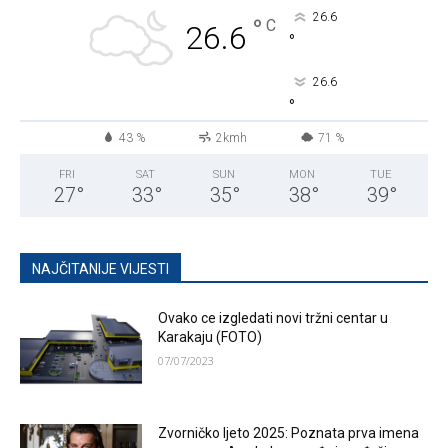
26.6
°
C
26.6
°
26.6
°
43 %
2kmh
71 %
FRI
SAT
SUN
MON
TUE
27
°
33
°
35
°
38
°
39
°
NAJČITANIJE VIJESTI
Ovako ce izgledati novi tržni centar u
Karakaju (FOTO)
07/07/2023
Zvorničko ljeto 2025: Poznata prva imena