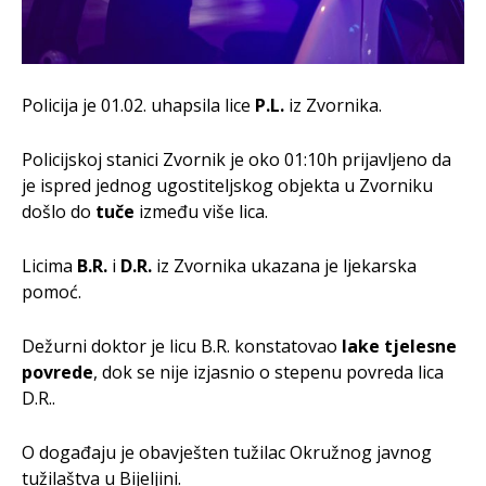
Policija je 01.02. uhapsila lice
P.L.
iz Zvornika.
Policijskoj stanici Zvornik je oko 01:10h prijavljeno da
je ispred jednog ugostiteljskog objekta u Zvorniku
došlo do
tuče
između više lica.
Licima
B.R.
i
D.R.
iz Zvornika ukazana je ljekarska
pomoć.
Dežurni doktor je licu B.R. konstatovao
lake tjelesne
povrede
, dok se nije izjasnio o stepenu povreda lica
D.R..
O događaju je obavješten tužilac Okružnog javnog
tužilaštva u Bijeljini.