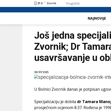
C
7/Aug/2026
Buy now!
21.3
Zvornik
NAJNOVIJE
Još jedna specijali
Zvornik; Dr Tamar
usavršavanje u ob
03/07/2025
U Bolnici Zvornik danas je potpisan ugovor
Specijalizaciju je dobila
dr Tamara Manoj
prosječnom ocjenom 8.37. Rođena je 1998