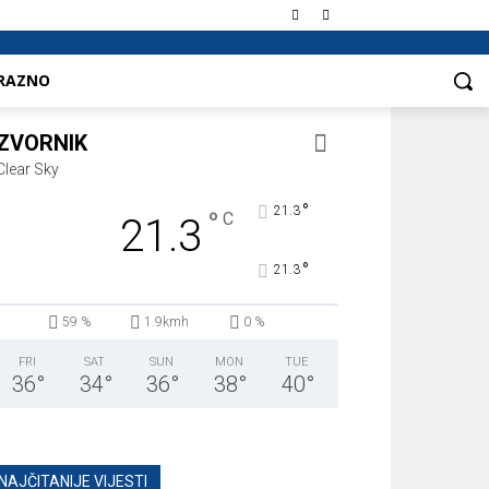
RAZNO
ZVORNIK
Clear Sky
°
21.3
°
C
21.3
°
21.3
59 %
1.9kmh
0 %
FRI
SAT
SUN
MON
TUE
36
°
34
°
36
°
38
°
40
°
NAJČITANIJE VIJESTI