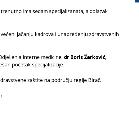
 trenutno ima sedam specijalizanata, a dolazak
svećeni jačanju kadrova i unapređenju zdravstvenih
Odjeljenja interne medicine,
dr Boris Žarković,
ešan početak specijalizacije.
zdravstvene zaštite na području regije Birač.
: