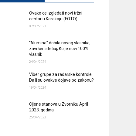
Ovako ce izgledati novi tržni
centar u Karakaju (FOTO)
07/07/2023
“Alumina” dobila novog vlasnika,
završen stečaj; Ko je novi 100%
vlasnik
24/04/2024
Viber grupe za radarske kontrole:
Da li su ovakve dojave po zakonu?
19/04/2024
Cijene stanova u Zvorniku April
2023. godina
25/04/2023