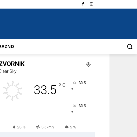
RAZNO
ZVORNIK
Clear Sky
33.5
°
C
33.5
°
33.5
°
28 %
3.5kmh
5 %