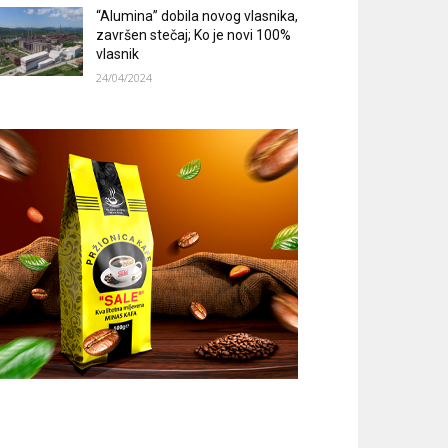
“Alumina” dobila novog vlasnika,
završen stečaj; Ko je novi 100%
vlasnik
24/04/2024