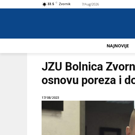
C
7/Aug/2026
Buy now!
33.5
Zvornik
NAJNOVIJE
JZU Bolnica Zvorn
osnovu poreza i d
17/08/2023