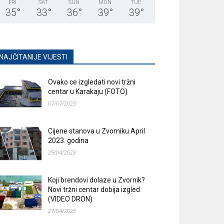
FRI
SAT
SUN
MON
TUE
35
°
33
°
36
°
39
°
39
°
NAJČITANIJE VIJESTI
Ovako ce izgledati novi tržni
centar u Karakaju (FOTO)
07/07/2023
Cijene stanova u Zvorniku April
2023. godina
25/04/2023
Koji brendovi dolaze u Zvornik?
Novi tržni centar dobija izgled
(VIDEO DRON)
27/04/2023