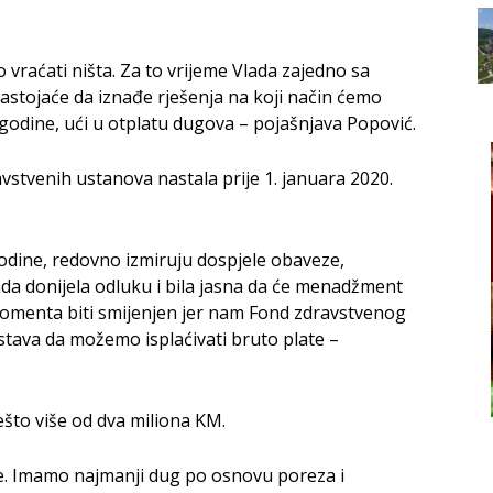
vraćati ništa. Za to vrijeme Vlada zajedno sa
tojaće da iznađe rješenja na koji način ćemo
. godine, ući u otplatu dugova – pojašnjava Popović.
stvenih ustanova nastala prije 1. januara 2020.
godine, redovno izmiruju dospjele obaveze,
tada donijela odluku i bila jasna da će menadžment
momenta biti smijenjen jer nam Fond zdravstvenog
tava da možemo isplaćivati bruto plate –
ešto više od dva miliona KM.
te. Imamo najmanji dug po osnovu poreza i