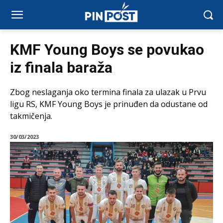
KMF Young Boys se povukao
iz finala baraža
Zbog neslaganja oko termina finala za ulazak u Prvu
ligu RS, KMF Young Boys je prinuđen da odustane od
takmičenja.
30/03/2023