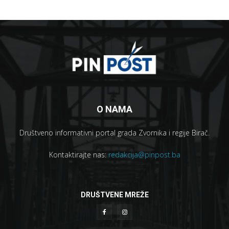
O NAMA
Društveno informativni portal grada Zvornika i regije Birač.
Kontaktirajte nas:
redakcija@pinpost.ba
DRUŠTVENE MREŽE