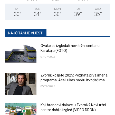
SAT
SUN
MON
TUE
WED
30
°
34
°
38
°
39
°
35
°
NAJČITANIJE VIJESTI
Ovako ce izgledati novi tržni centar u
Karakaju (FOTO)
07/07/2023
Zvorničko ljeto 2025: Poznata prva imena
programa; Aca Lukas među izvođačima
05/06/2025
Koji brendovi dolaze u Zvornik? Novi tržni
centar dobija izgled (VIDEO DRON)