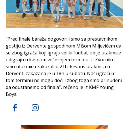
“Pred finale baraža dogovorili smo sa prestavnikom
gostiju iz Dervente gospodinom Mišom Miljevićem da
se zbog igrača koji igraju veliki fudbal, obije utakmice
odigraju u kasnom večernjem terminu. U Zvorniku
smo utakmicu zakazali u 21h. Revanš utakmica u
Derventi zakazana je u 18h u subotu. Naši igrači u
tom terminu ne mogu doći i zbog toga smo prinuđeni
da odustanemo od finala”, rečeno je iz KMF Young
Boys.