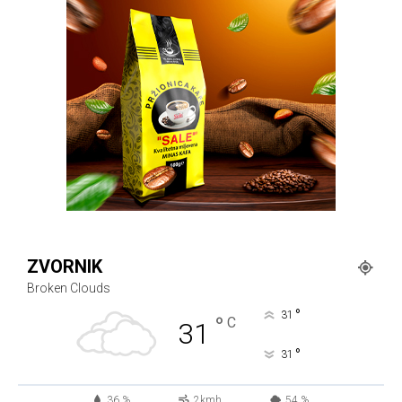
ZVORNIK
Broken Clouds
°
31
°
C
31
°
31
36 %
2kmh
54 %