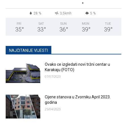
°
28 %
3.5kmh
5 %
FRI
SAT
SUN
MON
TUE
35
°
33
°
36
°
39
°
39
°
NAJČITANIJE VIJESTI
Ovako ce izgledati novi tržni centar u
Karakaju (FOTO)
07/07/2023
Cijene stanova u Zvorniku April 2023.
godina
25/04/2023