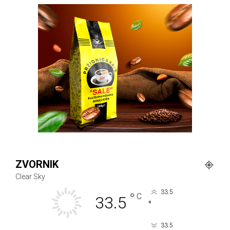
ZVORNIK
Clear Sky
33.5
°
C
33.5
°
33.5