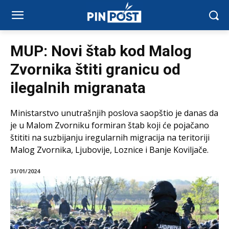
MUP: Novi štab kod Malog
Zvornika štiti granicu od
ilegalnih migranata
Ministarstvo unutrašnjih poslova saopštio je danas da
je u Malom Zvorniku formiran štab koji će pojačano
štititi na suzbijanju iregularnih migracija na teritoriji
Malog Zvornika, Ljubovije, Loznice i Banje Koviljače.
31/01/2024