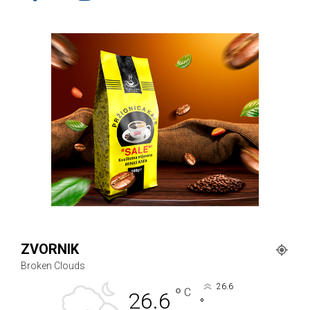
ZVORNIK
Broken Clouds
26.6
°
C
26.6
°