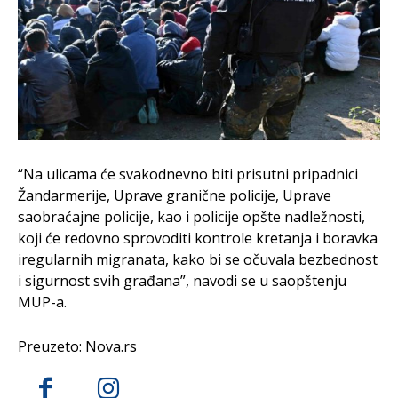
“Na ulicama će svakodnevno biti prisutni pripadnici
Žandarmerije, Uprave granične policije, Uprave
saobraćajne policije, kao i policije opšte nadležnosti,
koji će redovno sprovoditi kontrole kretanja i boravka
iregularnih migranata, kako bi se očuvala bezbednost
i sigurnost svih građana”, navodi se u saopštenju
MUP-a.
Preuzeto: Nova.rs