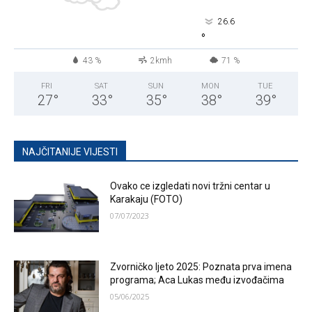
26.6
°
43 %
2kmh
71 %
FRI
SAT
SUN
MON
TUE
27
°
33
°
35
°
38
°
39
°
NAJČITANIJE VIJESTI
Ovako ce izgledati novi tržni centar u
Karakaju (FOTO)
07/07/2023
Zvorničko ljeto 2025: Poznata prva imena
programa; Aca Lukas među izvođačima
05/06/2025