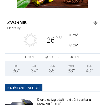
ZVORNIK
Clear Sky
°
26
°
C
26
°
26
48 %
1.1kmh
1 %
FRI
SAT
SUN
MON
TUE
36
°
34
°
36
°
38
°
40
°
NAJČITANIJE VIJESTI
Ovako ce izgledati novi tržni centar u
Karakaju (FOTO)