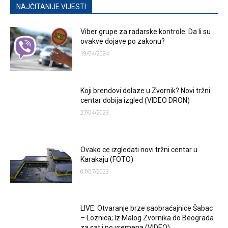
NAJČITANIJE VIJESTI
Viber grupe za radarske kontrole: Da li su
ovakve dojave po zakonu?
19/04/2024
Koji brendovi dolaze u Zvornik? Novi tržni
centar dobija izgled (VIDEO DRON)
27/04/2023
Ovako ce izgledati novi tržni centar u
Karakaju (FOTO)
07/07/2023
LIVE: Otvaranje brze saobraćajnice Šabac
– Loznica; Iz Malog Zvornika do Beograda
za sat i po vremena (VIDEO)