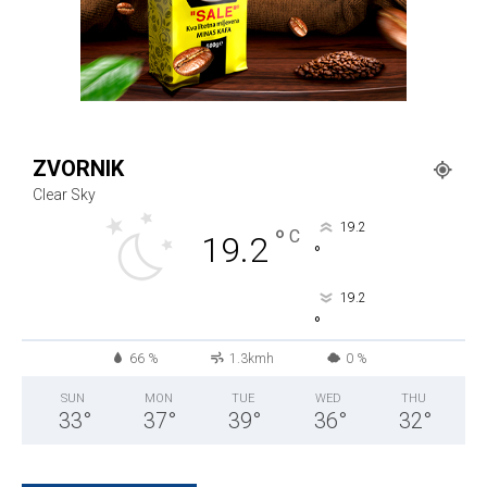
ZVORNIK
Clear Sky
19.2
°
C
19.2
°
19.2
°
66 %
1.3kmh
0 %
SUN
MON
TUE
WED
THU
33
°
37
°
39
°
36
°
32
°