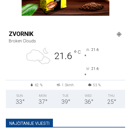
ZVORNIK
Broken Clouds
21.6
°
C
21.6
°
21.6
°
62 %
1.3kmh
53 %
SUN
MON
TUE
WED
THU
33
°
37
°
39
°
36
°
25
°
NAJČITANIJE VIJESTI