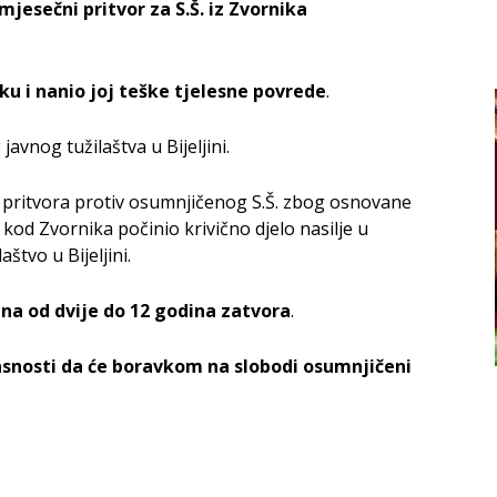
jesečni pritvor za S.Š. iz Zvornika
ku i nanio joj teške tjelesne povrede
.
avnog tužilaštva u Bijeljini.
je pritvora protiv osumnjičenog S.Š. zbog osnovane
kod Zvornika počinio krivično djelo nasilje u
štvo u Bijeljini.
azna od dvije do 12 godina zatvora
.
snosti da će boravkom na slobodi osumnjičeni