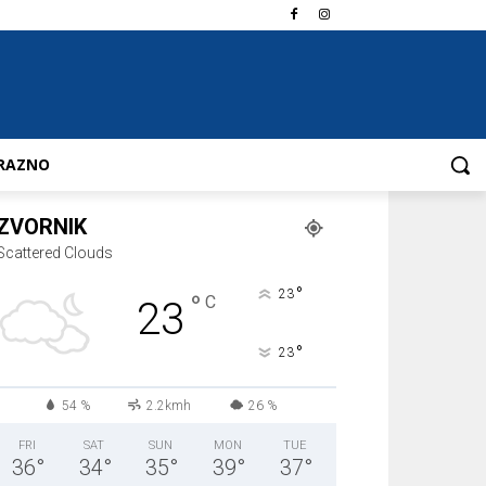
RAZNO
ZVORNIK
Scattered Clouds
°
23
°
C
23
°
23
54 %
2.2kmh
26 %
FRI
SAT
SUN
MON
TUE
36
°
34
°
35
°
39
°
37
°