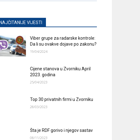
NAJČITANIJE VIJESTI
Viber grupe za radarske kontrole:
Da li su ovakve dojave po zakonu?
19/04/2024
Cijene stanova u Zvorniku April
2023. godina
25/04/2023
Top 30 privatnih firmi u Zvorniku
28/03/2023
Šta je RDF gorivo i njegov sastav
08/11/2023