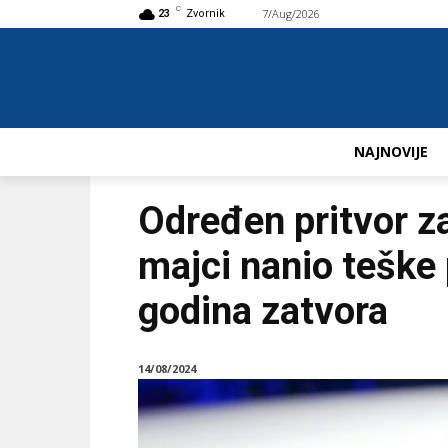
C
7/Aug/2026
Buy now!
23
Zvornik
NAJNOVIJE
Određen pritvor za
majci nanio teške 
godina zatvora
14/08/2024