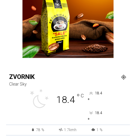
ZVORNIK
Clear Sky
18.4
°
C
18.4
°
18.4
°
78 %
1.7kmh
1 %