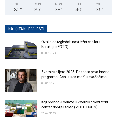
SAT
SUN
MON
TUE
WED
32
°
35
°
38
°
40
°
36
°
NAJČITANIJE VIJESTI
Ovako ce izgledati novi tržni centar u
Karakaju (FOTO)
07/07/2023
Zvorničko ljeto 2025: Poznata prva imena
programa; Aca Lukas među izvođačima
05/06/2025
Koji brendovi dolaze u Zvornik? Novi tržni
centar dobija izgled (VIDEO DRON)
27/04/2023