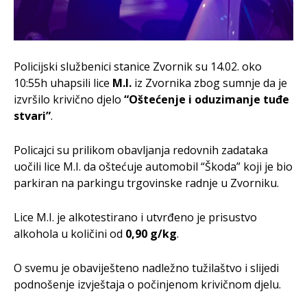
Policijski službenici stanice Zvornik su 14.02. oko
10:55h uhapsili lice
M.I.
iz Zvornika zbog sumnje da je
izvršilo krivično djelo
“Oštećenje i oduzimanje tuđe
stvari”
.
Policajci su prilikom obavljanja redovnih zadataka
uočili lice M.I. da oštećuje automobil “Škoda” koji je bio
parkiran na parkingu trgovinske radnje u Zvorniku.
Lice M.I. je alkotestirano i utvrđeno je prisustvo
alkohola u količini od
0,90 g/kg
.
O svemu je obaviješteno nadležno tužilaštvo i slijedi
podnošenje izvještaja o počinjenom krivičnom djelu.