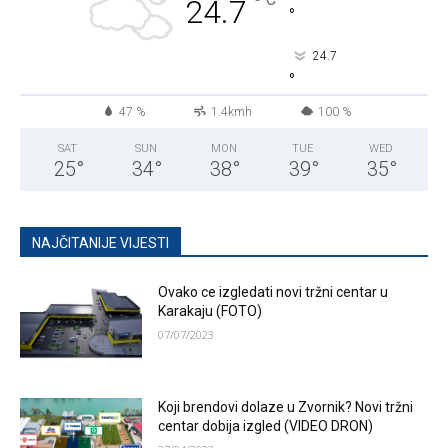
°
24.7
°
24.7
°
47 %
1.4kmh
100 %
SAT
SUN
MON
TUE
WED
25
°
34
°
38
°
39
°
35
°
NAJČITANIJE VIJESTI
Ovako ce izgledati novi tržni centar u
Karakaju (FOTO)
07/07/2023
Koji brendovi dolaze u Zvornik? Novi tržni
centar dobija izgled (VIDEO DRON)