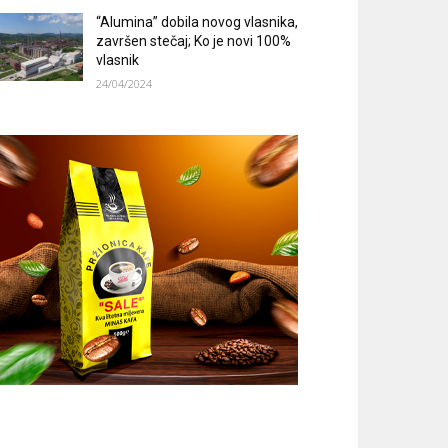
“Alumina” dobila novog vlasnika,
završen stečaj; Ko je novi 100%
vlasnik
24/04/2024