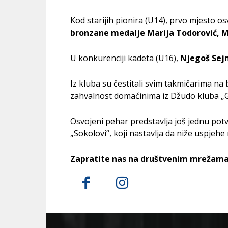
Kod starijih pionira (U14), prvo mjesto os
bronzane medalje Marija Todorović, Mar
U konkurenciji kadeta (U16),
Njegoš Sejm
Iz kluba su čestitali svim takmičarima na 
zahvalnost domaćinima iz Džudo kluba „Gl
Osvojeni pehar predstavlja još jednu po
„Sokolovi“, koji nastavlja da niže uspjeh
Zapratite nas na društvenim mrežama