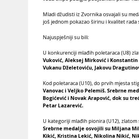
Mladi džudisti iz Zvornika osvajali su me
još jednom pokazao širinu i kvalitet rada
Najuspješniji su bili:
U konkurenciji mlađih poletaraca (U8) zla
Vuković, Aleksej Mirković i Konstantin
Vukanu Dželetoviću, Jakovu Dragutinovi
Kod poletaraca (U10), do prvih mjesta sti
Vanovac i Veljko Pelemiš. Srebrne meda
Bogićević i Novak Arapović, dok su tre
Petar Lazarević.
U kategoriji mlađih pionira (U12), zlatom s
Srebrne medalje osvojili su Miljana Milo
Kikić, Kristina Lekić, Nikolina Nikić, Nik