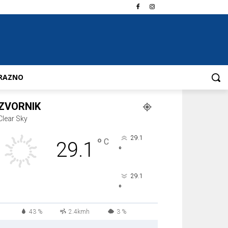
RAZNO
ZVORNIK
Clear Sky
29.1
°
C
29.1
°
29.1
°
43 %
2.4kmh
3 %