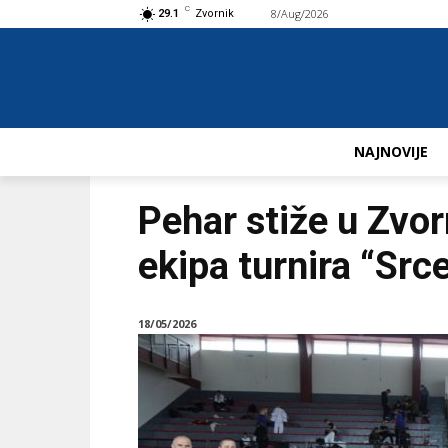
C
8/Aug/2026
Buy now!
29.1
Zvornik
NAJNOVIJE
Pehar stiže u Zvor
ekipa turnira “Sr
18/05/2026