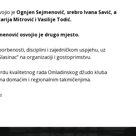
vojio je
Ognjen Sejmenović, srebro Ivana Savić, a
ija Mitrović i Vasilije Todić.
enović osvojio je drugo mjesto.
borbenosti, disciplini i zajedničkom uspjehu, uz
asinac“ na organizaciji i gostoprimstvu.
tvrdu kvalitetnog rada Omladinskog džudo kluba
e na domaćim i regionalnim takmičenjima.
: