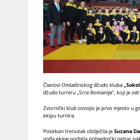
Članovi Omladinskog džudo kluba
„Sokol
džudo turniru „Srce Romanije“, koji je od
Zvornički klub osvojio je prvo mjesto u 
ekipu turnira.
Poseban trenutak obilježila je
Suzana D
vođa ekipe podigla pobjednički pehar na