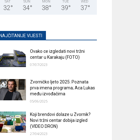
SAT
SUN
MON
TUE
WED
32
°
34
°
38
°
39
°
37
°
NAJČITANIJE VIJESTI
Ovako ce izgledati novi tržni
centar u Karakaju (FOTO)
07/07/2023
Zvorničko ljeto 2025: Poznata
prva imena programa; Aca Lukas
među izvođačima
05/06/2025
Koji brendovi dolaze u Zvornik?
Novi tržni centar dobija izgled
(VIDEO DRON)
27/04/2023