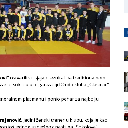
ovi“
ostvarili su sjajan rezultat na tradicionalnom
ržan u Sokocu u organizaciji Džudo kluba „Glasinac“.
generalnom plasmanu i ponio pehar za najbolju
amjanović
, jedini ženski trener u klubu, koja je kao
kon još jednog uspješnog nastupa „Sokolova“.