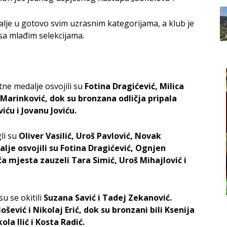
dalje u gotovo svim uzrasnim kategorijama, a klub je
 sa mlađim selekcijama.
tne medalje osvojili su
Fotina Dragićević, Milica
 Marinković, dok su bronzana odličja pripala
ću i Jovanu Joviću.
gli su
Oliver Vasilić, Uroš Pavlović, Novak
lje osvojili su Fotina Dragićević, Ognjen
ća mjesta zauzeli Tara Simić, Uroš Mihajlović i
u se okitili
Suzana Savić i Tadej Zekanović.
šević i Nikolaj Erić, dok su bronzani bili Ksenija
ola Ilić i Kosta Radić.