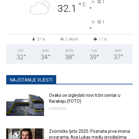
32.1
°
C
32.1
°
32.1
°
37 %
2.9kmh
17 %
SAT
SUN
MON
TUE
WED
32
°
34
°
38
°
39
°
37
°
NAJČITANIJE VIJESTI
Ovako ce izgledati novi tržni centar u
Karakaju (FOTO)
07/07/2023
Zvorničko ljeto 2025: Poznata prva imena
programa; Aca Lukas među izvođačima