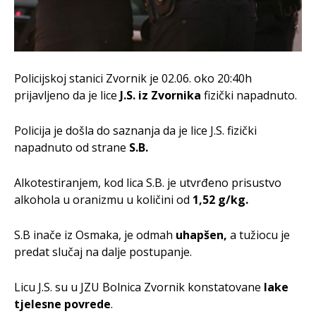
Policijskoj stanici Zvornik je 02.06. oko 20:40h
prijavljeno da je lice
J.S. iz Zvornika
fizički napadnuto.
Policija je došla do saznanja da je lice J.S. fizički
napadnuto od strane
S.B.
Alkotestiranjem, kod lica S.B. je utvrđeno prisustvo
alkohola u oranizmu u količini od
1,52 g/kg.
S.B inače iz Osmaka, je odmah
uhapšen,
a tužiocu je
predat slučaj na dalje postupanje.
Licu J.S. su u JZU Bolnica Zvornik konstatovane
lake
tjelesne povrede
.