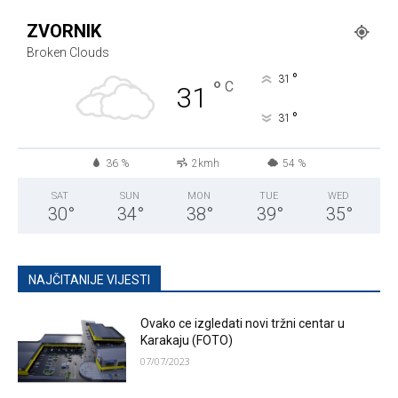
ZVORNIK
Broken Clouds
°
31
°
C
31
°
31
36 %
2kmh
54 %
SAT
SUN
MON
TUE
WED
30
°
34
°
38
°
39
°
35
°
NAJČITANIJE VIJESTI
Ovako ce izgledati novi tržni centar u
Karakaju (FOTO)
07/07/2023