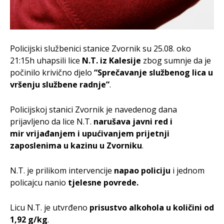
Policijski službenici stanice Zvornik su 25.08. oko
21:15h uhapsili lice
N.T. iz Kalesije
zbog sumnje da je
počinilo krivično djelo
“Sprečavanje službenog lica u
vršenju službene radnje”
.
Policijskoj stanici Zvornik je navedenog dana
prijavljeno da lice N.T.
narušava javni red i
mir
vrijađanjem i upućivanjem prijetnji
zaposlenima u kazinu u Zvorniku
.
N.T. je prilikom intervencije
napao policiju
i jednom
policajcu nanio
tjelesne povrede.
Licu N.T. je utvrđeno
prisustvo alkohola u količini od
1,92 g/kg
.