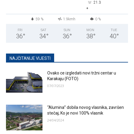
21.3
°
59 %
1.9kmh
0 %
FRI
SAT
SUN
MON
TUE
36
°
34
°
36
°
38
°
40
°
NAJČITANIJE VIJESTI
Ovako ce izgledati novi tržni centar u
Karakaju (FOTO)
07/07/2023
“Alumina” dobila novog vlasnika, završen
stečaj; Ko je novi 100% vlasnik
24/04/2024