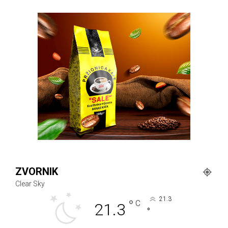
ZVORNIK
Clear Sky
21.3
°
C
21.3
°