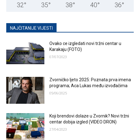
32
°
35
°
38
°
40
°
36
°
NAJČITANIJE VIJESTI
Ovako ce izgledati novi tržni centar u
Karakaju (FOTO)
07/07/2023
Zvorničko ljeto 2025: Poznata prva imena
programa; Aca Lukas među izvođačima
05/06/2025
Koji brendovi dolaze u Zvornik? Novi tržni
centar dobija izgled (VIDEO DRON)
27/04/2023