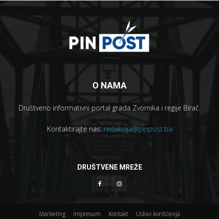
O NAMA
Društveno informativni portal grada Zvornika i regije Birač.
Kontaktirajte nas:
redakcija@pinpost.ba
DRUŠTVENE MREŽE
Marketing
Impresum
Kontakt
Uslovi korišćenja