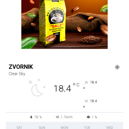
ZVORNIK
Clear Sky
18.4
°
C
18.4
°
18.4
°
78 %
1.7kmh
1 %
SAT
SUN
MON
TUE
WED