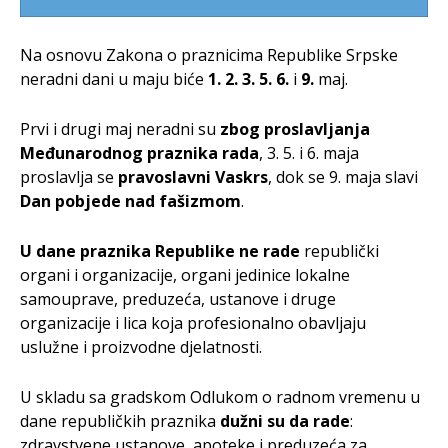
Na osnovu Zakona o praznicima Republike Srpske
neradni dani u maju biće
1. 2. 3.
5.
6.
i
9.
maj.
Prvi i drugi maj neradni su
zbog proslavljanja
Međunarodnog praznika rada
, 3. 5. i 6. maja
proslavlja se
pravoslavni Vaskrs
, dok se 9. maja slavi
Dan pobjede nad fašizmom
.
U dane praznika Republike ne rade
republički
organi i organizacije, organi jedinice lokalne
samouprave, preduzeća, ustanove i druge
organizacije i lica koja profesionalno obavljaju
uslužne i proizvodne djelatnosti.
U skladu sa gradskom Odlukom o radnom vremenu u
dane republičkih praznika
dužni su da rade
:
zdravstvene ustanove, apoteke i preduzeća za