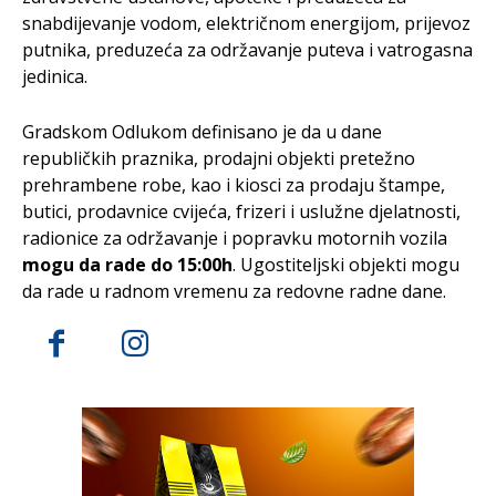
snabdijevanje vodom, električnom energijom, prijevoz
putnika, preduzeća za održavanje puteva i vatrogasna
jedinica.
Gradskom Odlukom definisano je da u dane
republičkih praznika, prodajni objekti pretežno
prehrambene robe, kao i kiosci za prodaju štampe,
butici, prodavnice cvijeća, frizeri i uslužne djelatnosti,
radionice za održavanje i popravku motornih vozila
mogu da rade do 15:00h
. Ugostiteljski objekti mogu
da rade u radnom vremenu za redovne radne dane.