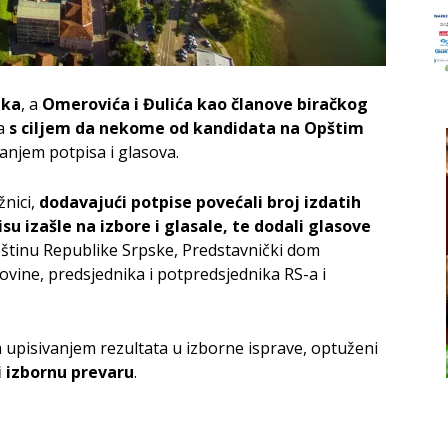
ika
, a
Omerovića i Đulića kao članove biračkog
 a
s ciljem da nekome od kandidata na Opštim
njem potpisa i glasova.
žnici,
dodavajući potpise povećali broj izdatih
su izašle na izbore i glasale, te dodali glasove
tinu Republike Srpske, Predstavnički dom
vine, predsjednika i potpredsjednika RS-a i
 upisivanjem rezultata u izborne isprave, optuženi
li izbornu prevaru
.