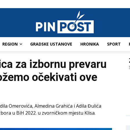
REGION
GRADSKE USTANOVE
HRONIKA
SPORT
ca za izbornu prevaru
ožemo očekivati ove
dila Omerovića, Almedina Grahića i Adila Đulića
zbora u BiH 2022. u zvorničkom mjestu Klisa.