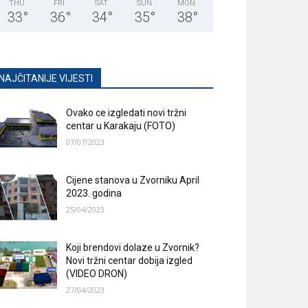
THU
FRI
SAT
SUN
MON
33
°
36
°
34
°
35
°
38
°
NAJČITANIJE VIJESTI
Ovako ce izgledati novi tržni
centar u Karakaju (FOTO)
07/07/2023
Cijene stanova u Zvorniku April
2023. godina
25/04/2023
Koji brendovi dolaze u Zvornik?
Novi tržni centar dobija izgled
(VIDEO DRON)
27/04/2023