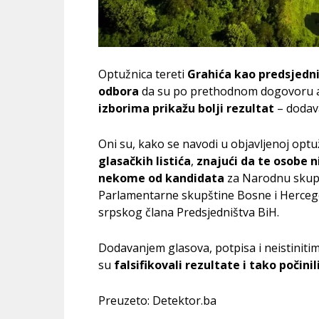
Optužnica tereti
Grahića kao predsjedn
odbora
da su po prethodnom dogovoru
izborima prikažu bolji rezultat
– dodava
Oni su, kako se navodi u objavljenoj optu
glasačkih listića
,
znajući da te osobe ni
nekome od kandidata
za Narodnu skupš
Parlamentarne skupštine Bosne i Hercego
srpskog člana Predsjedništva BiH.
Dodavanjem glasova, potpisa i neistinitim
su
falsifikovali rezultate i tako počini
Preuzeto: Detektor.ba