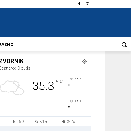
RAZNO
ZVORNIK
Scattered Clouds
35.3
°
C
35.3
°
35.3
°
26 %
3.1kmh
34 %