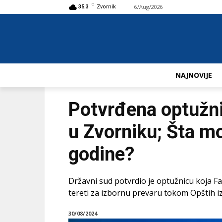
C
6/Aug/2026
Buy now!
35.3
Zvornik
NAJNOVIJE
Potvrđena optužni
u Zvorniku; Šta m
godine?
Državni sud potvrdio je optužnicu koja Fa
tereti za izbornu prevaru tokom Opštih i
30/08/2024