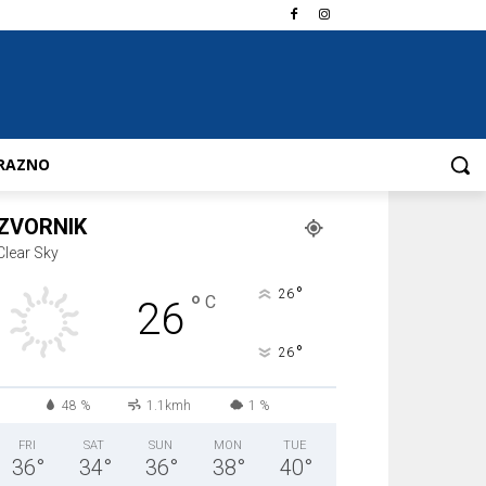
RAZNO
ZVORNIK
Clear Sky
°
26
°
C
26
°
26
48 %
1.1kmh
1 %
FRI
SAT
SUN
MON
TUE
36
°
34
°
36
°
38
°
40
°