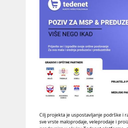
Cilj projekta je uspostavljanje podrške i
sve vrste maloprodaje, veleprodaje i pro