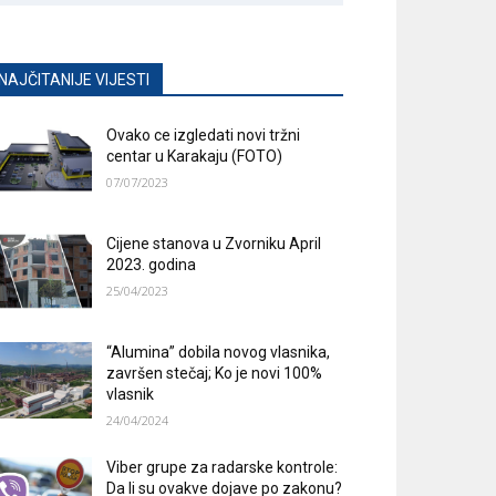
NAJČITANIJE VIJESTI
Ovako ce izgledati novi tržni
centar u Karakaju (FOTO)
07/07/2023
Cijene stanova u Zvorniku April
2023. godina
25/04/2023
“Alumina” dobila novog vlasnika,
završen stečaj; Ko je novi 100%
vlasnik
24/04/2024
Viber grupe za radarske kontrole:
Da li su ovakve dojave po zakonu?