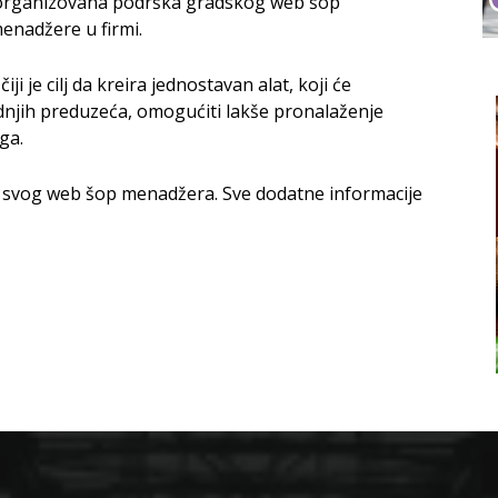
 organizovana podrška gradskog web šop
enadžere u firmi.
i je cilj da kreira jednostavan alat, koji će
dnjih preduzeća, omogućiti lakše pronalaženje
ga.
ma svog web šop menadžera. Sve dodatne informacije