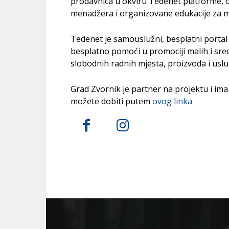
prodavnica u okviru Tedenet platforme,
menadžera i organizovane edukacije za m
Tedenet je samouslužni, besplatni portal čij
besplatno pomoći u promociji malih i sre
slobodnih radnih mjesta, proizvoda i uslu
Grad Zvornik je partner na projektu i i
možete dobiti putem
ovog linka