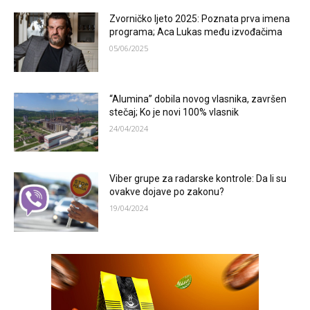
Zvorničko ljeto 2025: Poznata prva imena
programa; Aca Lukas među izvođačima
05/06/2025
“Alumina” dobila novog vlasnika, završen
stečaj; Ko je novi 100% vlasnik
24/04/2024
Viber grupe za radarske kontrole: Da li su
ovakve dojave po zakonu?
19/04/2024