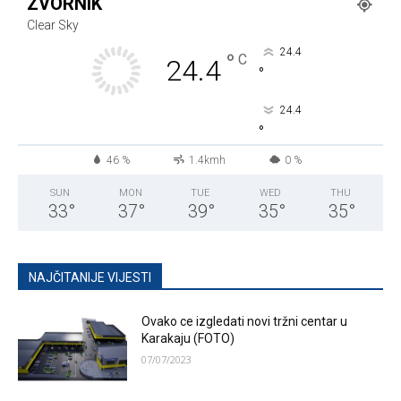
ZVORNIK
Clear Sky
24.4
°
C
24.4
°
24.4
°
46 %
1.4kmh
0 %
SUN
MON
TUE
WED
THU
33
°
37
°
39
°
35
°
35
°
NAJČITANIJE VIJESTI
Ovako ce izgledati novi tržni centar u
Karakaju (FOTO)
07/07/2023