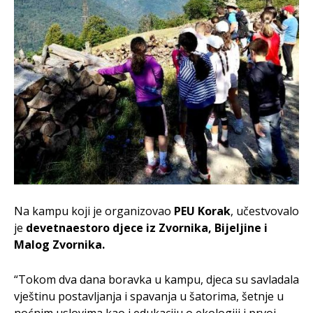
Na kampu koji je organizovao
PEU Korak
, učestvovalo
je
devetnaestoro djece iz Zvornika, Bijeljine i
Malog Zvornika.
“Tokom dva dana boravka u kampu, djeca su savladala
vještinu postavljanja i spavanja u šatorima, šetnje u
noćnim uslovima kao i edukaciju o ekologiji i prvoj