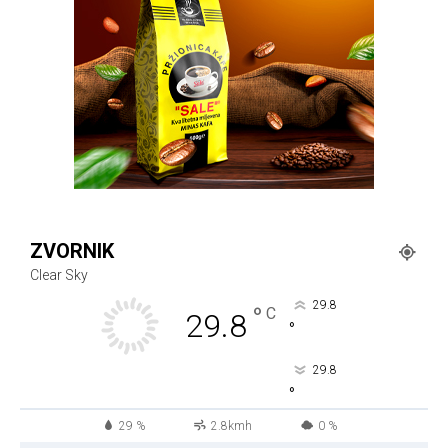
ZVORNIK
Clear Sky
29.8
°
C
29.8
°
29.8
°
29 %
2.8kmh
0 %