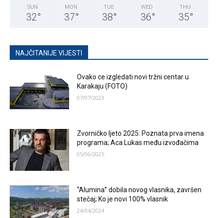
SUN
MON
TUE
WED
THU
32
°
37
°
38
°
36
°
35
°
NAJČITANIJE VIJESTI
Ovako ce izgledati novi tržni centar u
Karakaju (FOTO)
07/07/2023
Zvorničko ljeto 2025: Poznata prva imena
programa; Aca Lukas među izvođačima
05/06/2025
“Alumina” dobila novog vlasnika, završen
stečaj; Ko je novi 100% vlasnik
24/04/2024