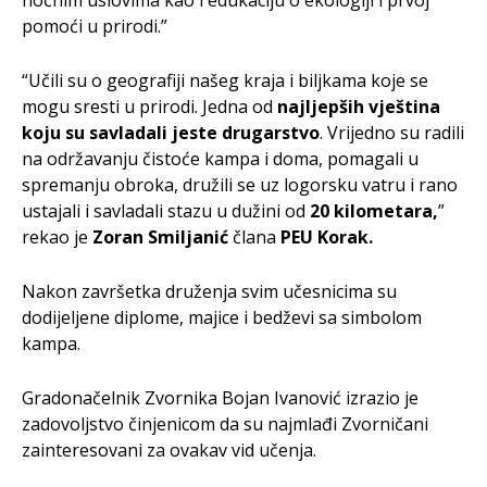
pomoći u prirodi.”
“Učili su o geografiji našeg kraja i biljkama koje se
mogu sresti u prirodi. Jedna od
najljepših vještina
koju su savladali jeste drugarstvo
. Vrijedno su radili
na održavanju čistoće kampa i doma, pomagali u
spremanju obroka, družili se uz logorsku vatru i rano
ustajali i savladali stazu u dužini od
20 kilometara,
”
rekao je
Zoran Smiljanić
člana
PEU Korak.
Nakon završetka druženja svim učesnicima su
dodijeljene diplome, majice i bedževi sa simbolom
kampa.
Gradonačelnik Zvornika Bojan Ivanović izrazio je
zadovoljstvo činjenicom da su najmlađi Zvorničani
zainteresovani za ovakav vid učenja.