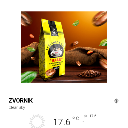
ZVORNIK
Clear Sky
17.6
°
C
17.6
°