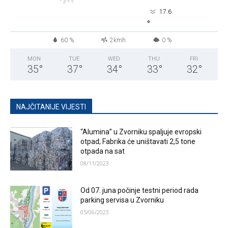
17.6
°
60 %
2kmh
0 %
MON
TUE
WED
THU
FRI
35
°
37
°
34
°
33
°
32
°
NAJČITANIJE VIJESTI
“Alumina” u Zvorniku spaljuje evropski
otpad; Fabrika će uništavati 2,5 tone
otpada na sat
08/11/2023
Od 07. juna počinje testni period rada
parking servisa u Zvorniku
05/06/2023