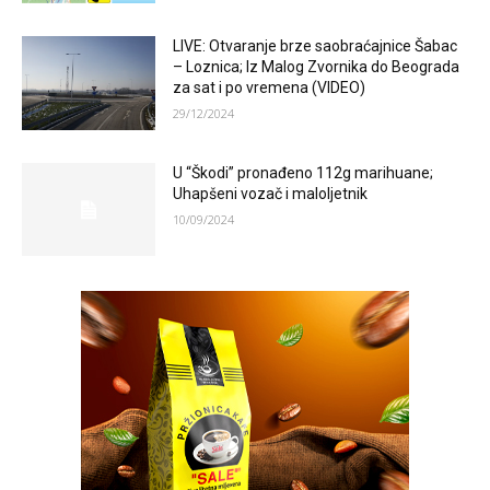
LIVE: Otvaranje brze saobraćajnice Šabac
– Loznica; Iz Malog Zvornika do Beograda
za sat i po vremena (VIDEO)
29/12/2024
U “Škodi” pronađeno 112g marihuane;
Uhapšeni vozač i maloljetnik
10/09/2024