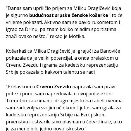
“Danas sam upriličio prijem za Milicu Dragičević koja
je sigurno
budućnost srpske ženske
košarke
i to će
vrijeme pokazati. Aktivno sam se bavio rukometom i
igrao za Drinu, pa znam koliko mladim sportistima
znači ovako nešto,” rekao je Motika.
Košarkašica Milica Dragičević je igrajući za Banoviće
pokazala da je veliki potencijal, a onda prelaskom u
Crvenu Zvezdu i igrama za kadetsku reprezentaciju
Srbije pokazala o kakvom talentu se radi.
“Prelaskom u
Crvenu Zvezdu
napravila sam pravi
potez i puno sam napredovala u ovoj polusezoni.
Trenutno zauzimamo drugo mjesto na tabeli i veoma
sam zadovoljna svojim učinkom. Ljetos sam igrala za
kadetsku reprezentaciju Srbije na Evropskom
prvenstvu i ostvarile smo plasman u četvrtfinale, a to
je za mene bilo jedno novo iskustvo.”