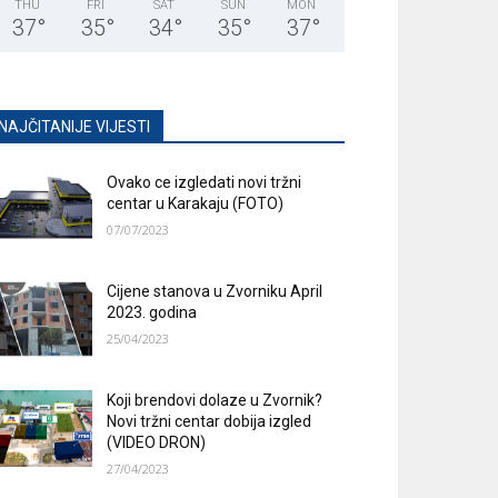
THU
FRI
SAT
SUN
MON
37
°
35
°
34
°
35
°
37
°
NAJČITANIJE VIJESTI
Ovako ce izgledati novi tržni
centar u Karakaju (FOTO)
07/07/2023
Cijene stanova u Zvorniku April
2023. godina
25/04/2023
Koji brendovi dolaze u Zvornik?
Novi tržni centar dobija izgled
(VIDEO DRON)
27/04/2023