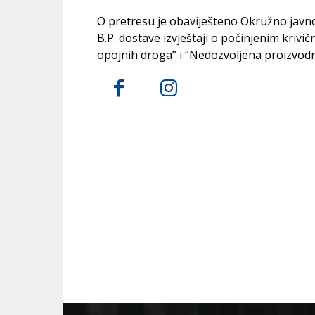
O pretresu je obaviješteno Okružno javno tu
B.P. dostave izvještaji o počinjenim kriv
opojnih droga” i “Nedozvoljena proizvodnj