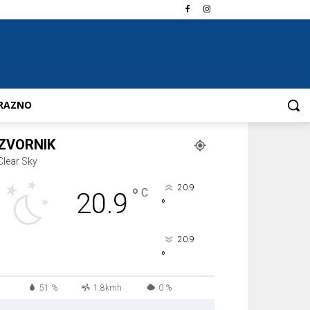
RAZNO
ZVORNIK
Clear Sky
20.9
°
C
20.9
°
20.9
°
51 %
1.8kmh
0 %