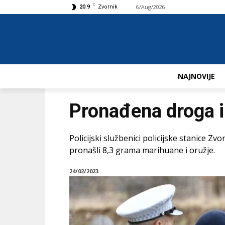
C
6/Aug/2026
Buy now!
20.9
Zvornik
NAJNOVIJE
Pronađena droga i
Policijski službenici policijske stanice Zvor
pronašli 8,3 grama marihuane i oružje.
24/02/2023