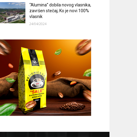
“Alumina” dobila novog vlasnika,
završen stečaj; Ko je novi 100%
vlasnik
24/04/2024