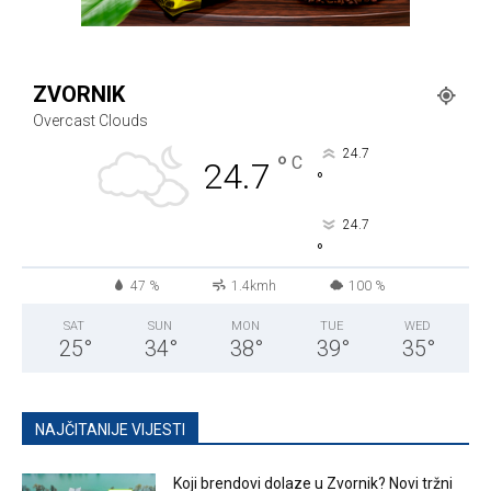
ZVORNIK
Overcast Clouds
24.7
°
C
24.7
°
24.7
°
47 %
1.4kmh
100 %
SAT
SUN
MON
TUE
WED
25
°
34
°
38
°
39
°
35
°
NAJČITANIJE VIJESTI
Koji brendovi dolaze u Zvornik? Novi tržni