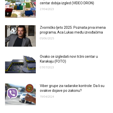
centar dobija izgled (VIDEO DRON)
27/04/2023
Zvorničko ljeto 2025: Poznata prva imena
programa; Aca Lukas među izvođačima
05/06/2025
Ovako ce izgledati novi tržni centar u
Karakaju (FOTO)
07/07/2023
Viber grupe za radarske kontrole: Da li su
ovakve dojave po zakonu?
19/04/2024