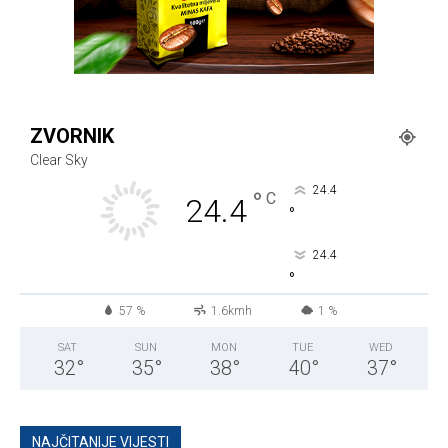
ZVORNIK
Clear Sky
24.4
°
C
24.4
°
24.4
°
57 %
1.6kmh
1 %
SAT
SUN
MON
TUE
WED
32
°
35
°
38
°
40
°
37
°
NAJČITANIJE VIJESTI