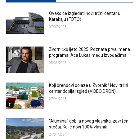
Ovako ce izgledati novi tržni centar u
Karakaju (FOTO)
07/07/2023
Zvorničko ljeto 2025: Poznata prva imena
programa; Aca Lukas među izvođačima
05/06/2025
Koji brendovi dolaze u Zvornik? Novi tržni
centar dobija izgled (VIDEO DRON)
27/04/2023
“Alumina” dobila novog vlasnika, završen
stečaj; Ko je novi 100% vlasnik
24/04/2024